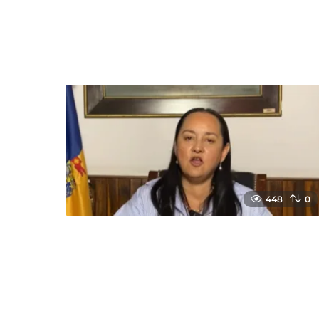
448
0