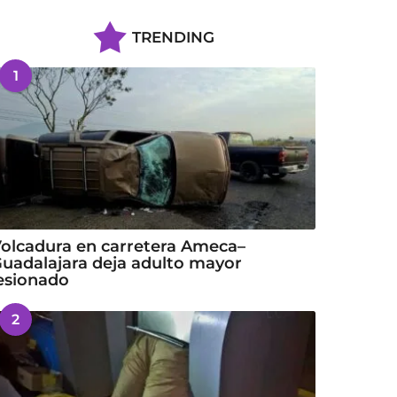
TRENDING
1
olcadura en carretera Ameca–
uadalajara deja adulto mayor
esionado
2