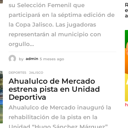
R
su Selección Femenil que
e
participará en la séptima edición de
a
la Copa Jalisco. Las jugadoras
representarán al municipio con
orgullo...
by
admin
5 meses ago
5
m
e
DEPORTES
,
JALISCO
s
Ahualulco de Mercado
e
s
estrena pista en Unidad
a
Deportiva
g
o
h
Ahualulco de Mercado inauguró la
rehabilitación de la pista en la
Unidad “Hugo Sánchez Márquez”.