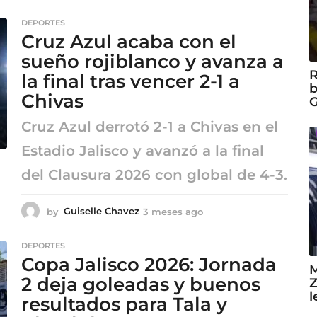
m
e
DEPORTES
s
Cruz Azul acaba con el
e
s
sueño rojiblanco y avanza a
a
R
la final tras vencer 2-1 a
g
b
Chivas
o
G
Cruz Azul derrotó 2-1 a Chivas en el
Estadio Jalisco y avanzó a la final
del Clausura 2026 con global de 4-3.
by
Guiselle Chavez
3 meses ago
3
m
e
DEPORTES
s
Copa Jalisco 2026: Jornada
e
M
s
2 deja goleadas y buenos
Z
a
l
resultados para Tala y
g