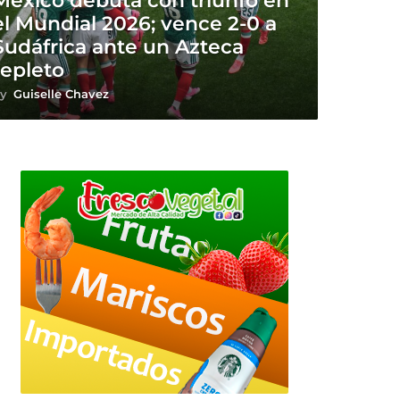
México debuta con triunfo en
el Mundial 2026; vence 2-0 a
Sudáfrica ante un Azteca
repleto
y
Guiselle Chavez