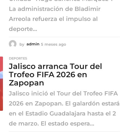
La administración de Bladimir
Arreola refuerza el impulso al
deporte...
by
admin
5 meses ago
5
m
e
DEPORTES
s
Jalisco arranca Tour del
e
s
Trofeo FIFA 2026 en
a
Zapopan
g
o
Jalisco inició el Tour del Trofeo FIFA
2026 en Zapopan. El galardón estará
en el Estadio Guadalajara hasta el 2
de marzo. El estado espera...