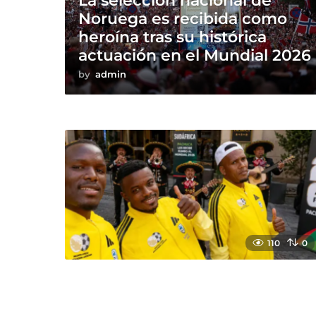
La selección nacional de
Noruega es recibida como
heroína tras su histórica
actuación en el Mundial 2026
by
admin
110
0