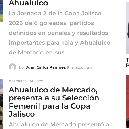
Ahualulco
o
La Jornada 2 de la Copa Jalisco
2026 dejó goleadas, partidos
definidos en penales y resultados
importantes para Tala y Ahualulco
de Mercado en sus...
T
P
by
Juan Carlos Ramirez
5 meses ago
5
m
e
DEPORTES
,
JALISCO
s
Ahualulco de Mercado,
e
s
presenta a su Selección
a
Femenil para la Copa
g
o
Jalisco
Ahualulco de Mercado presentó a