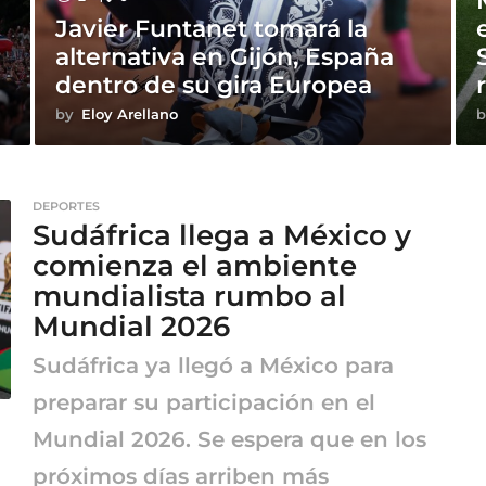
Javier Funtanet tomará la
alternativa en Gijón, España
dentro de su gira Europea
by
Eloy Arellano
b
DEPORTES
Sudáfrica llega a México y
comienza el ambiente
mundialista rumbo al
Mundial 2026
Sudáfrica ya llegó a México para
preparar su participación en el
Mundial 2026. Se espera que en los
próximos días arriben más