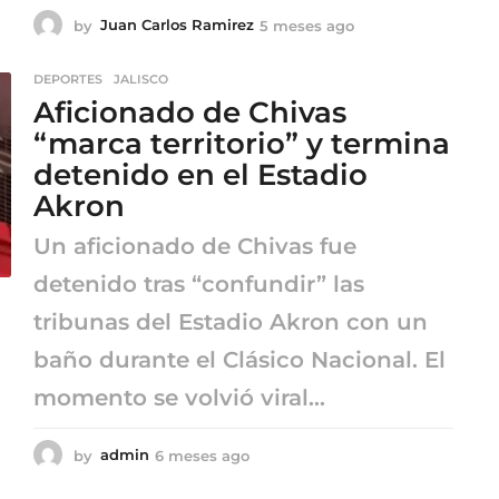
by
Juan Carlos Ramirez
5 meses ago
5
m
e
DEPORTES
,
JALISCO
s
Aficionado de Chivas
e
s
“marca territorio” y termina
a
detenido en el Estadio
g
o
Akron
Un aficionado de Chivas fue
detenido tras “confundir” las
tribunas del Estadio Akron con un
baño durante el Clásico Nacional. El
momento se volvió viral...
by
admin
6 meses ago
6
m
e