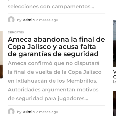
selecciones con campamentos...
by
admin
2 meses ago
2
m
e
DEPORTES
s
Ameca abandona la final de
e
s
Copa Jalisco y acusa falta
a
de garantías de seguridad
g
o
Ameca confirmó que no disputará
la final de vuelta de la Copa Jalisco
V
G
en Ixtlahuacán de los Membrillos.
l
Autoridades argumentan motivos
de seguridad para jugadores...
by
admin
2 meses ago
2