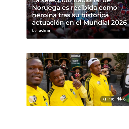
La selección nacional de
Noruega es recibida como
heroína tras su histórica
actuación en el Mundial 2026
by
admin
110
0