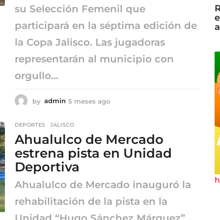
R
su Selección Femenil que
e
participará en la séptima edición de
a
la Copa Jalisco. Las jugadoras
representarán al municipio con
orgullo...
by
admin
5 meses ago
5
m
e
DEPORTES
,
JALISCO
s
Ahualulco de Mercado
e
s
estrena pista en Unidad
a
Deportiva
g
o
h
Ahualulco de Mercado inauguró la
rehabilitación de la pista en la
Unidad “Hugo Sánchez Márquez”.