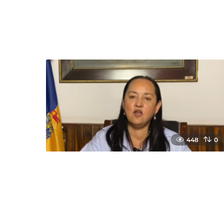
448
0