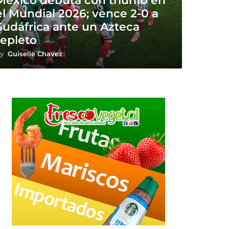
México debuta con triunfo en
el Mundial 2026; vence 2-0 a
Sudáfrica ante un Azteca
repleto
y
Guiselle Chavez