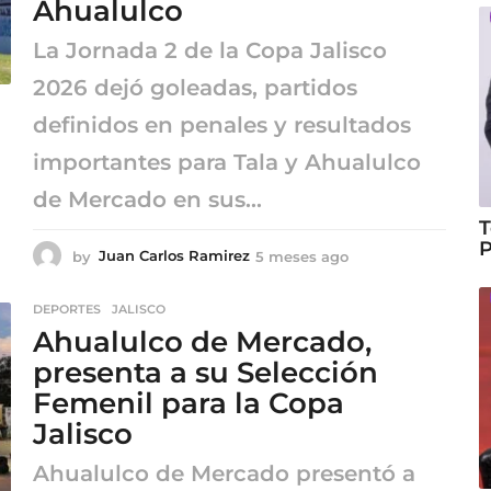
Ahualulco
o
La Jornada 2 de la Copa Jalisco
2026 dejó goleadas, partidos
definidos en penales y resultados
importantes para Tala y Ahualulco
de Mercado en sus...
T
P
by
Juan Carlos Ramirez
5 meses ago
5
m
e
DEPORTES
,
JALISCO
s
Ahualulco de Mercado,
e
s
presenta a su Selección
a
Femenil para la Copa
g
o
Jalisco
Ahualulco de Mercado presentó a