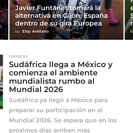
Javier Funtanet tomará la
alternativa en Gijón, España
dentro de su gira Europea
by
Eloy Arellano
b
DEPORTES
Sudáfrica llega a México y
comienza el ambiente
mundialista rumbo al
Mundial 2026
Sudáfrica ya llegó a México para
preparar su participación en el
Mundial 2026. Se espera que en los
próximos días arriben más