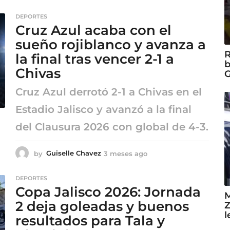
m
e
DEPORTES
s
Cruz Azul acaba con el
e
s
sueño rojiblanco y avanza a
a
R
la final tras vencer 2-1 a
g
b
Chivas
o
G
Cruz Azul derrotó 2-1 a Chivas en el
Estadio Jalisco y avanzó a la final
del Clausura 2026 con global de 4-3.
by
Guiselle Chavez
3 meses ago
3
m
e
DEPORTES
s
Copa Jalisco 2026: Jornada
e
M
s
2 deja goleadas y buenos
Z
a
l
resultados para Tala y
g