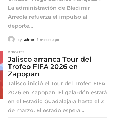
La administración de Bladimir
Arreola refuerza el impulso al
deporte...
by
admin
5 meses ago
5
m
e
DEPORTES
s
Jalisco arranca Tour del
e
s
Trofeo FIFA 2026 en
a
Zapopan
g
o
Jalisco inició el Tour del Trofeo FIFA
2026 en Zapopan. El galardón estará
en el Estadio Guadalajara hasta el 2
de marzo. El estado espera...