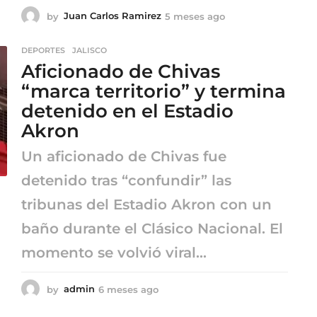
by
Juan Carlos Ramirez
5 meses ago
5
m
e
DEPORTES
,
JALISCO
s
Aficionado de Chivas
e
s
“marca territorio” y termina
a
detenido en el Estadio
g
o
Akron
Un aficionado de Chivas fue
detenido tras “confundir” las
tribunas del Estadio Akron con un
baño durante el Clásico Nacional. El
momento se volvió viral...
by
admin
6 meses ago
6
m
e