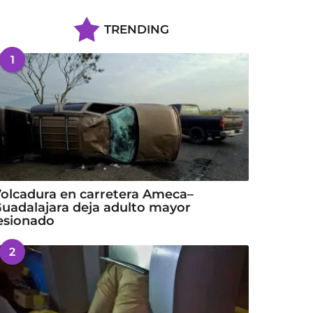
TRENDING
1
olcadura en carretera Ameca–
uadalajara deja adulto mayor
esionado
2