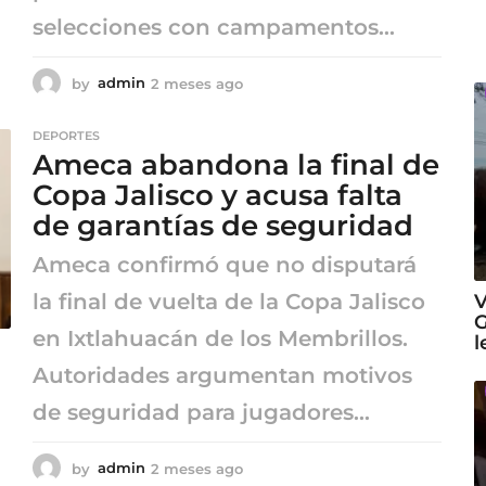
selecciones con campamentos...
by
admin
2 meses ago
2
m
e
DEPORTES
s
Ameca abandona la final de
e
s
Copa Jalisco y acusa falta
a
de garantías de seguridad
g
o
Ameca confirmó que no disputará
la final de vuelta de la Copa Jalisco
V
G
en Ixtlahuacán de los Membrillos.
l
Autoridades argumentan motivos
de seguridad para jugadores...
by
admin
2 meses ago
2