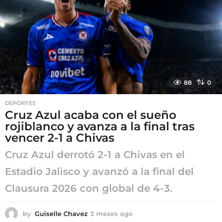
s
a
g
o
88
0
DEPORTES
Cruz Azul acaba con el sueño
rojiblanco y avanza a la final tras
vencer 2-1 a Chivas
Cruz Azul derrotó 2-1 a Chivas en el
Estadio Jalisco y avanzó a la final del
Clausura 2026 con global de 4-3.
by
Guiselle Chavez
3 meses ago
3