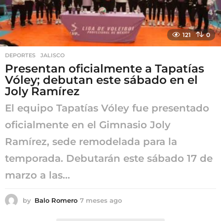
121
0
DEPORTES
,
JALISCO
Presentan oficialmente a Tapatías
Vóley; debutan este sábado en el
Joly Ramírez
El equipo Tapatías Vóley fue presentado
oficialmente en el Gimnasio Joly
Ramírez, sede remodelada para la
temporada. Debutarán este sábado 17 de
marzo a las...
by
Balo Romero
7 meses ago
7
m
e