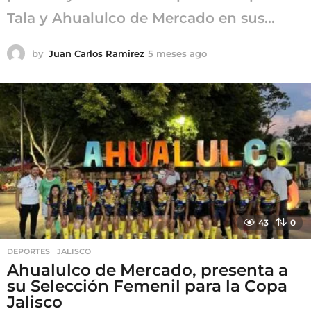
Tala y Ahualulco de Mercado en sus...
by
Juan Carlos Ramirez
5 meses ago
5
m
e
s
e
s
a
g
o
43
0
DEPORTES
,
JALISCO
Ahualulco de Mercado, presenta a
su Selección Femenil para la Copa
Jalisco