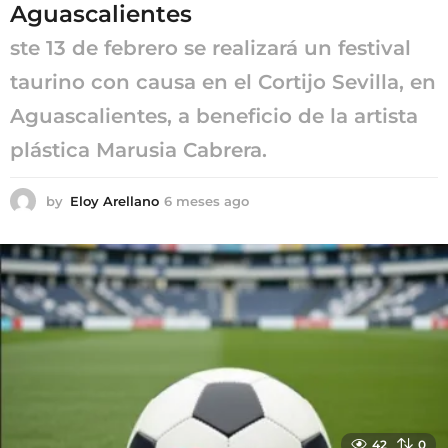
Aguascalientes
ste 13 de febrero se realizará un festival
taurino con causa en el Cortijo Sevilla, en
Aguascalientes, a beneficio de la artista
plástica Marusia Cabrera.
by
Eloy Arellano
6 meses ago
6
m
e
s
e
s
a
g
o
42
0