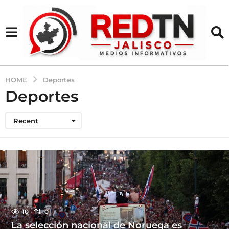
HOME
Deportes
Deportes
Recent
10
0
La selección nacional de Noruega es