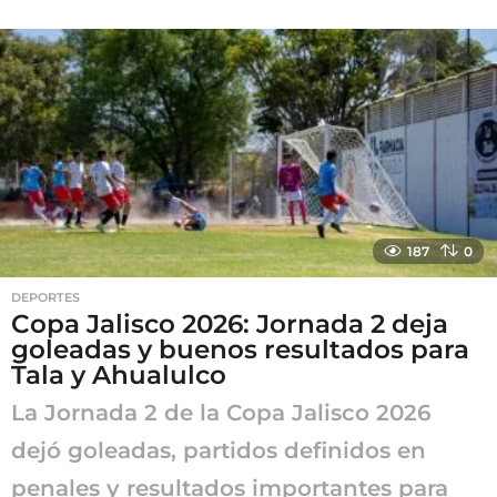
m
e
s
e
s
a
g
o
187
0
DEPORTES
Copa Jalisco 2026: Jornada 2 deja
goleadas y buenos resultados para
Tala y Ahualulco
La Jornada 2 de la Copa Jalisco 2026
dejó goleadas, partidos definidos en
penales y resultados importantes para