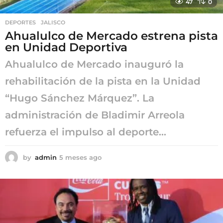
47
0
DEPORTES
,
JALISCO
Ahualulco de Mercado estrena pista
en Unidad Deportiva
Ahualulco de Mercado inauguró la
rehabilitación de la pista en la Unidad
“Hugo Sánchez Márquez”. La
administración de Bladimir Arreola
refuerza el impulso al deporte...
by
admin
5 meses ago
5
m
e
s
e
s
a