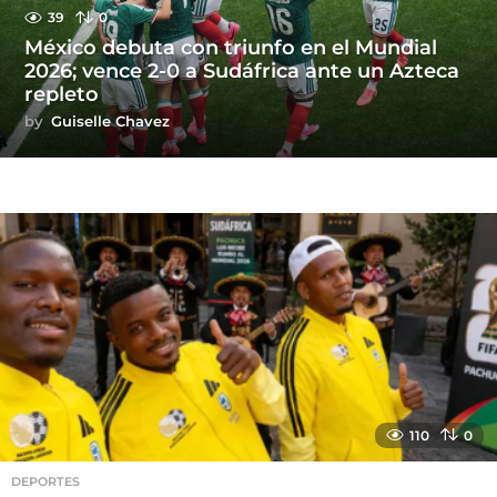
39
0
México debuta con triunfo en el Mundial
2026; vence 2-0 a Sudáfrica ante un Azteca
repleto
by
Guiselle Chavez
110
0
DEPORTES