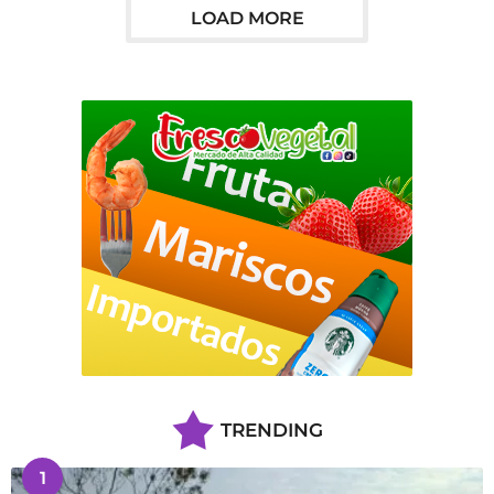
s
LOAD MORE
e
s
a
g
o
TRENDING
1