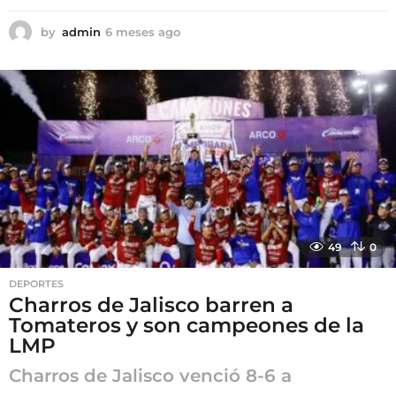
by
admin
6 meses ago
6
m
e
s
e
s
a
g
o
49
0
DEPORTES
Charros de Jalisco barren a
Tomateros y son campeones de la
LMP
Charros de Jalisco venció 8-6 a