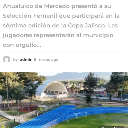
Ahualulco de Mercado presentó a su
Selección Femenil que participará en la
séptima edición de la Copa Jalisco. Las
jugadoras representarán al municipio
con orgullo...
by
admin
5 meses ago
5
m
e
s
e
s
a
g
o