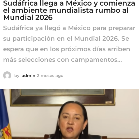
Sudáfrica llega a México y comienza
el ambiente mundialista rumbo al
Mundial 2026
Sudáfrica ya llegó a México para preparar
su participación en el Mundial 2026. Se
espera que en los próximos días arriben
más selecciones con campamentos...
by
admin
2 meses ago
2
m
e
s
e
s
a
g
o