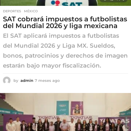
DEPORTES
,
MÉXICO
SAT cobrará impuestos a futbolistas
del Mundial 2026 y liga mexicana
El SAT aplicará impuestos a futbolistas
del Mundial 2026 y Liga MX. Sueldos,
bonos, patrocinios y derechos de imagen
estarán bajo mayor fiscalización.
by
admin
7 meses ago
7
m
e
s
e
s
a
g
o