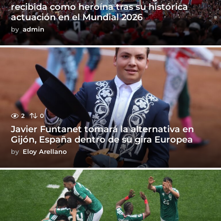
recibida como heroína tras su histórica
actuación en el Mundial 2026
by
admin
2
0
Javier Funtanet tomará la alternativa en
Gijón, España dentro de su gira Europea
by
Eloy Arellano