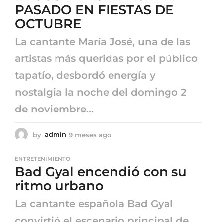
s
PASADO EN FIESTAS DE
a
OCTUBRE
g
o
La cantante María José, una de las
artistas más queridas por el público
tapatío, desbordó energía y
nostalgia la noche del domingo 2
de noviembre...
by
admin
9 meses ago
9
m
e
ENTRETENIMIENTO
s
Bad Gyal encendió con su
e
s
ritmo urbano
a
g
La cantante española Bad Gyal
o
convirtió el escenario principal de