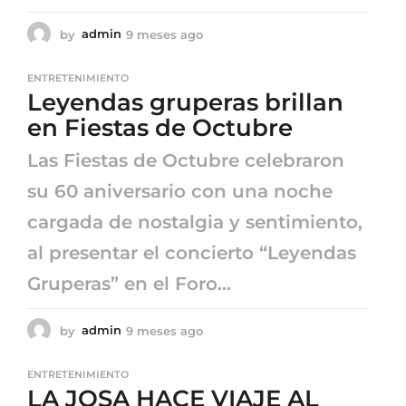
by
admin
9 meses ago
9
m
e
ENTRETENIMIENTO
s
Leyendas gruperas brillan
e
s
en Fiestas de Octubre
a
g
Las Fiestas de Octubre celebraron
o
su 60 aniversario con una noche
cargada de nostalgia y sentimiento,
al presentar el concierto “Leyendas
Gruperas” en el Foro...
by
admin
9 meses ago
9
m
e
ENTRETENIMIENTO
s
LA JOSA HACE VIAJE AL
e