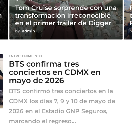
Tom Cruise sorprende con una
a
transformación irreconocible
en el primer tráiler de Digger
by
admin
b
ENTRETENIMIENTO
BTS confirma tres
conciertos en CDMX en
mayo de 2026
BTS confirmó tres conciertos en la
CDMX los días 7, 9 y 10 de mayo de
2026 en el Estadio GNP Seguros,
marcando el regreso...