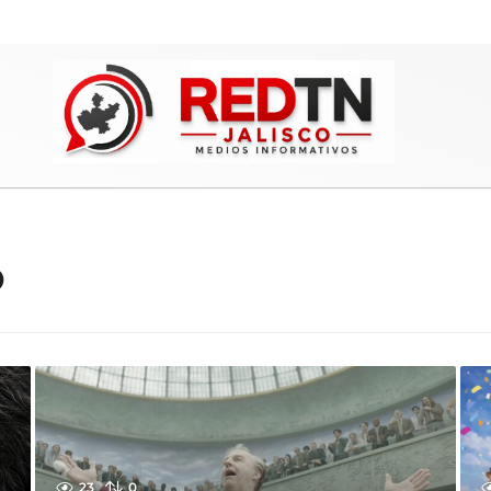
o
23
0