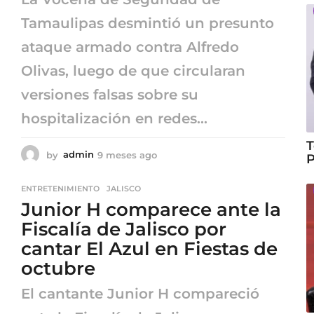
Tamaulipas desmintió un presunto
ataque armado contra Alfredo
Olivas, luego de que circularan
versiones falsas sobre su
hospitalización en redes...
T
by
admin
9 meses ago
9
P
m
e
ENTRETENIMIENTO
,
JALISCO
s
Junior H comparece ante la
e
s
Fiscalía de Jalisco por
a
cantar El Azul en Fiestas de
g
o
octubre
El cantante Junior H compareció