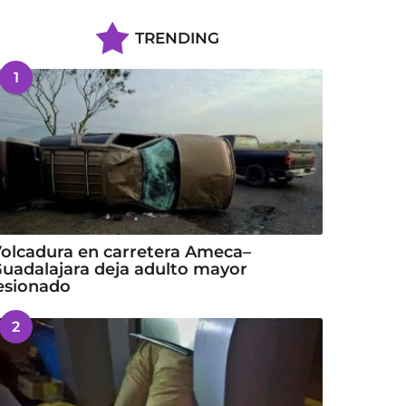
TRENDING
1
olcadura en carretera Ameca–
uadalajara deja adulto mayor
esionado
2