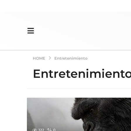
HOME
Entretenimiento
Entretenimient
122
0