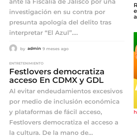
ante la Fiscalía de Jalisco por una
R
e
investigación en su contra por
a
presunta apología del delito tras
interpretar “El Azul”....
by
admin
9 meses ago
9
m
e
ENTRETENIMIENTO
s
Festlovers democratiza
e
s
acceso En CDMX y GDL
a
g
Al evitar endeudamientos excesivos
o
por medio de inclusión económica
y plataformas de fácil acceso,
h
Festlovers democratiza el acceso a
la cultura. De la mano de...