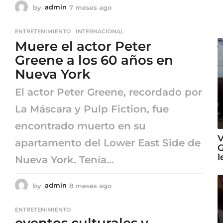
by
admin
7 meses ago
7
m
e
ENTRETENIMIENTO
,
INTERNACIONAL
s
Muere el actor Peter
e
s
Greene a los 60 años en
a
Nueva York
g
o
El actor Peter Greene, recordado por
La Máscara y Pulp Fiction, fue
encontrado muerto en su
V
apartamento del Lower East Side de
G
l
Nueva York. Tenía...
by
admin
8 meses ago
8
m
e
ENTRETENIMIENTO
s