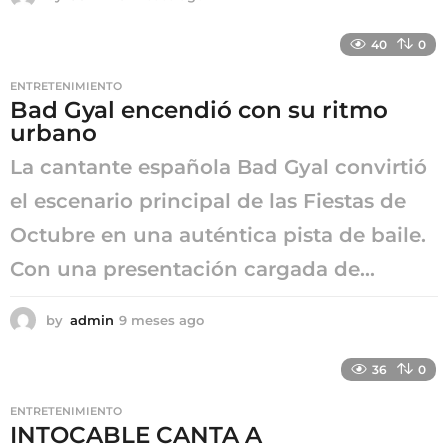
m
e
40
0
s
e
ENTRETENIMIENTO
s
Bad Gyal encendió con su ritmo
a
urbano
g
o
La cantante española Bad Gyal convirtió
el escenario principal de las Fiestas de
Octubre en una auténtica pista de baile.
Con una presentación cargada de...
by
admin
9 meses ago
9
m
e
36
0
s
e
ENTRETENIMIENTO
s
INTOCABLE CANTA A
a