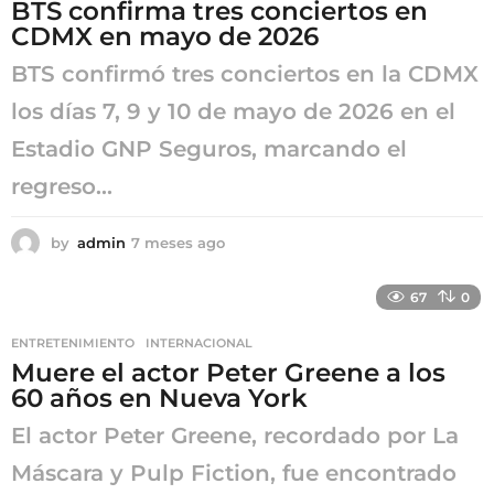
BTS confirma tres conciertos en
CDMX en mayo de 2026
BTS confirmó tres conciertos en la CDMX
los días 7, 9 y 10 de mayo de 2026 en el
Estadio GNP Seguros, marcando el
regreso...
by
admin
7 meses ago
7
m
e
67
0
s
e
ENTRETENIMIENTO
,
INTERNACIONAL
s
Muere el actor Peter Greene a los
a
g
60 años en Nueva York
o
El actor Peter Greene, recordado por La
Máscara y Pulp Fiction, fue encontrado