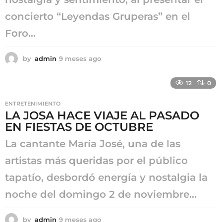
concierto “Leyendas Gruperas” en el
Foro...
by
admin
9 meses ago
9
m
e
12
0
s
e
ENTRETENIMIENTO
s
LA JOSA HACE VIAJE AL PASADO
a
EN FIESTAS DE OCTUBRE
g
o
La cantante María José, una de las
artistas más queridas por el público
tapatío, desbordó energía y nostalgia la
noche del domingo 2 de noviembre...
by
admin
9 meses ago
9