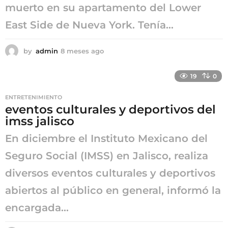
muerto en su apartamento del Lower
East Side de Nueva York. Tenía...
by
admin
8 meses ago
8
m
e
19
0
s
e
ENTRETENIMIENTO
s
eventos culturales y deportivos del
a
imss jalisco
g
o
En diciembre el Instituto Mexicano del
Seguro Social (IMSS) en Jalisco, realiza
diversos eventos culturales y deportivos
abiertos al público en general, informó la
encargada...