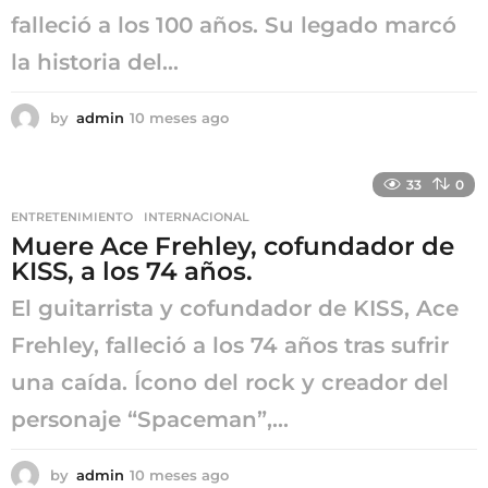
falleció a los 100 años. Su legado marcó
la historia del...
by
admin
10 meses ago
1
0
m
e
33
0
s
ENTRETENIMIENTO
,
INTERNACIONAL
e
Muere Ace Frehley, cofundador de
s
a
KISS, a los 74 años.
g
El guitarrista y cofundador de KISS, Ace
o
Frehley, falleció a los 74 años tras sufrir
una caída. Ícono del rock y creador del
personaje “Spaceman”,...
by
admin
10 meses ago
1