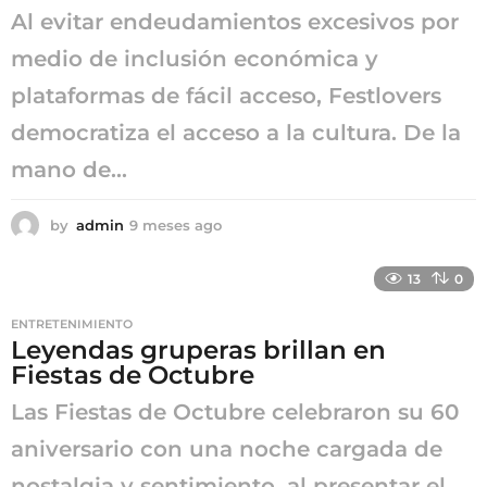
Al evitar endeudamientos excesivos por
medio de inclusión económica y
plataformas de fácil acceso, Festlovers
democratiza el acceso a la cultura. De la
mano de...
by
admin
9 meses ago
9
m
e
13
0
s
e
ENTRETENIMIENTO
s
Leyendas gruperas brillan en
a
Fiestas de Octubre
g
o
Las Fiestas de Octubre celebraron su 60
aniversario con una noche cargada de
nostalgia y sentimiento, al presentar el