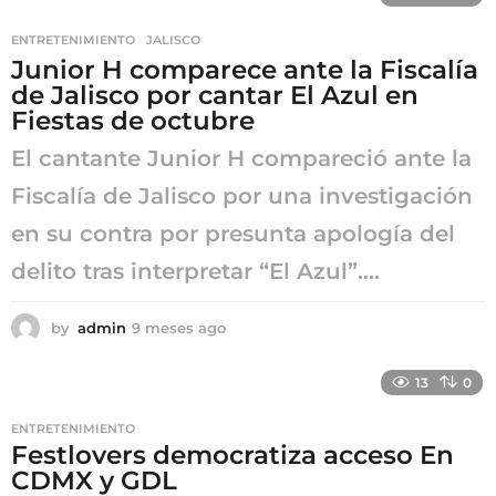
s
e
ENTRETENIMIENTO
,
JALISCO
s
Junior H comparece ante la Fiscalía
a
g
de Jalisco por cantar El Azul en
o
Fiestas de octubre
El cantante Junior H compareció ante la
Fiscalía de Jalisco por una investigación
en su contra por presunta apología del
delito tras interpretar “El Azul”....
by
admin
9 meses ago
9
m
e
13
0
s
e
ENTRETENIMIENTO
s
Festlovers democratiza acceso En
a
CDMX y GDL
g
o