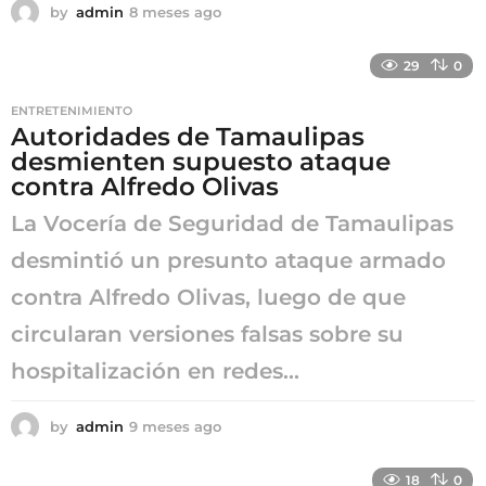
by
admin
8 meses ago
8
m
e
29
0
s
e
ENTRETENIMIENTO
s
Autoridades de Tamaulipas
a
desmienten supuesto ataque
g
o
contra Alfredo Olivas
La Vocería de Seguridad de Tamaulipas
desmintió un presunto ataque armado
contra Alfredo Olivas, luego de que
circularan versiones falsas sobre su
hospitalización en redes...
by
admin
9 meses ago
9
m
e
18
0