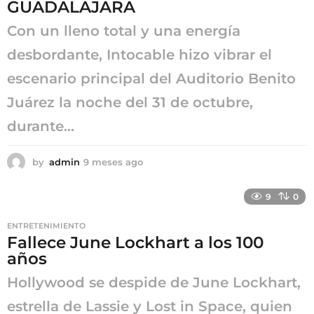
GUADALAJARA
g
o
Con un lleno total y una energía
desbordante, Intocable hizo vibrar el
escenario principal del Auditorio Benito
Juárez la noche del 31 de octubre,
durante...
by
admin
9 meses ago
9
m
e
9
0
s
e
ENTRETENIMIENTO
s
Fallece June Lockhart a los 100
a
años
g
o
Hollywood se despide de June Lockhart,
estrella de Lassie y Lost in Space, quien