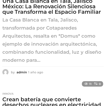
Una Casa Blanca en Tala, Jalisco
México: La Renovación Silenciosa
que Transforma el Espacio Familiar
La Casa Blanca en Tala, Jalisco,
transformada por Cotaparedes
Arquitectos, resalta en *Domus* como
ejemplo de innovación arquitectónica,
combinando funcionalidad, luz y diseño
moderno para...
by
admin
1 año ago
1
a
ñ
11
0
o
a
INNOVA
g
Crean batería que convierte
o
desechos nucleares en electricidad