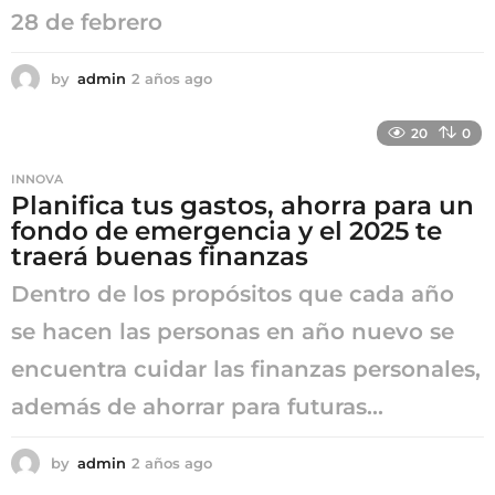
28 de febrero
by
admin
2 años ago
2
a
ñ
20
0
o
s
INNOVA
a
Planifica tus gastos, ahorra para un
g
fondo de emergencia y el 2025 te
o
traerá buenas finanzas
Dentro de los propósitos que cada año
se hacen las personas en año nuevo se
encuentra cuidar las finanzas personales,
además de ahorrar para futuras...
by
admin
2 años ago
2
a