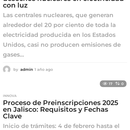
con luz
Las centrales nucleares, que generan
alrededor del 20 por ciento de toda la
electricidad producida en los Estados
Unidos, casi no producen emisiones de
gases...
by
admin
1 año ago
1
a
ñ
17
0
o
a
INNOVA
g
Proceso de Preinscripciones 2025
o
en Jalisco: Requisitos y Fechas
Clave
Inicio de trámites: 4 de febrero hasta el