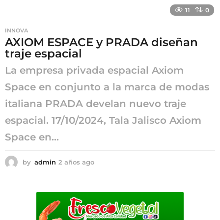
ñ
11
0
o
s
INNOVA
a
AXIOM ESPACE y PRADA diseñan
g
traje espacial
o
La empresa privada espacial Axiom
Space en conjunto a la marca de modas
italiana PRADA develan nuevo traje
espacial. 17/10/2024, Tala Jalisco Axiom
Space en...
by
admin
2 años ago
2
a
ñ
o
s
a
g