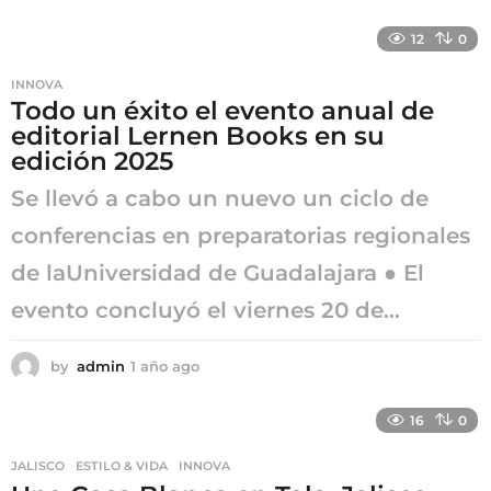
2
m
12
0
e
s
INNOVA
e
Todo un éxito el evento anual de
s
editorial Lernen Books en su
a
g
edición 2025
o
Se llevó a cabo un nuevo un ciclo de
conferencias en preparatorias regionales
de laUniversidad de Guadalajara ● El
evento concluyó el viernes 20 de...
by
admin
1 año ago
1
a
ñ
16
0
o
a
JALISCO
,
ESTILO & VIDA
,
INNOVA
g
o