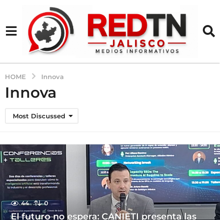
HOME
Innova
Innova
Most Discussed
44
0
El futuro no espera: CANIETI presenta las