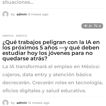
situaciones...
by
admin
8 meses ago
8
m
e
21
0
s
e
INNOVA
,
MÉXICO
s
¿Qué trabajos peligran con la IA en
a
g
los próximos 5 años —y qué deben
o
estudiar hoy los jóvenes para no
quedarse atrás?
La IA transformará el empleo en México:
cajeros, data entry y atención básica
decrecerán. Crecerán roles en tecnología,
oficios digitales y salud educativa.
by
admin
12 meses ago
1