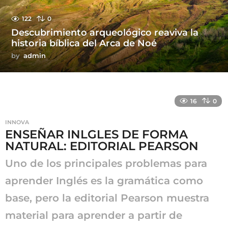
122
0
Descubrimiento arqueológico reaviva la
historia bíblica del Arca de Noé
by
admin
16
0
INNOVA
ENSEÑAR INLGLES DE FORMA
NATURAL: EDITORIAL PEARSON
Uno de los principales problemas para
aprender Inglés es la gramática como
base, pero la editorial Pearson muestra
material para aprender a partir de