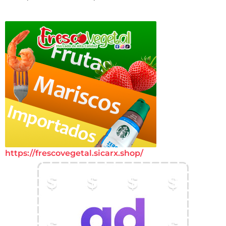
https://frescovegetal.sicarx.shop/