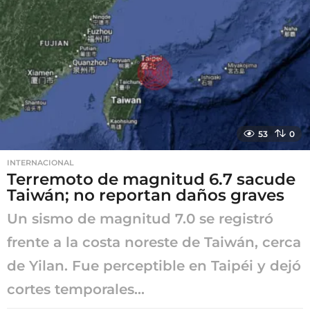
s
e
s
a
g
o
53
0
INTERNACIONAL
Terremoto de magnitud 6.7 sacude
Taiwán; no reportan daños graves
Un sismo de magnitud 7.0 se registró
frente a la costa noreste de Taiwán, cerca
de Yilan. Fue perceptible en Taipéi y dejó
cortes temporales...