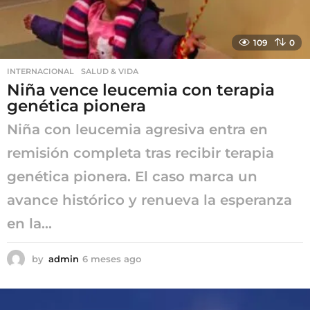
109
0
INTERNACIONAL
,
SALUD & VIDA
Niña vence leucemia con terapia
genética pionera
Niña con leucemia agresiva entra en
remisión completa tras recibir terapia
genética pionera. El caso marca un
avance histórico y renueva la esperanza
en la...
by
admin
6 meses ago
6
m
e
s