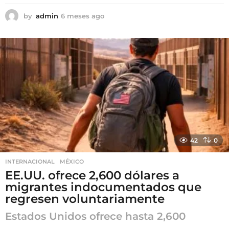
by
admin
6 meses ago
6
m
e
s
e
s
a
g
o
42
0
INTERNACIONAL
,
MÉXICO
EE.UU. ofrece 2,600 dólares a
migrantes indocumentados que
regresen voluntariamente
Estados Unidos ofrece hasta 2,600