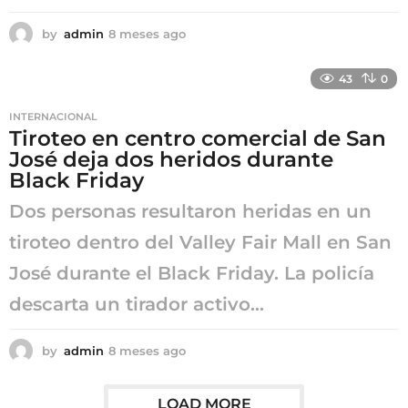
by
admin
8 meses ago
8
m
e
43
0
s
e
INTERNACIONAL
s
Tiroteo en centro comercial de San
a
José deja dos heridos durante
g
o
Black Friday
Dos personas resultaron heridas en un
tiroteo dentro del Valley Fair Mall en San
José durante el Black Friday. La policía
descarta un tirador activo...
by
admin
8 meses ago
8
m
e
s
LOAD MORE