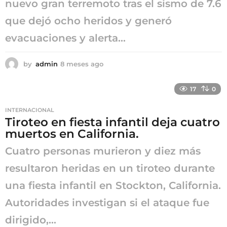
nuevo gran terremoto tras el sismo de 7.6
que dejó ocho heridos y generó
evacuaciones y alerta...
by
admin
8 meses ago
8
m
e
17
0
s
e
INTERNACIONAL
s
Tiroteo en fiesta infantil deja cuatro
a
muertos en California.
g
o
Cuatro personas murieron y diez más
resultaron heridas en un tiroteo durante
una fiesta infantil en Stockton, California.
Autoridades investigan si el ataque fue
dirigido,...