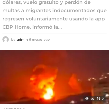
dólares, vuelo gratuito y perdón de
multas a migrantes indocumentados que
regresen voluntariamente usando la app
CBP Home, informó la...
by
admin
6 meses ago
6
m
e
s
e
s
a
g
o
40
0
INTERNACIONAL