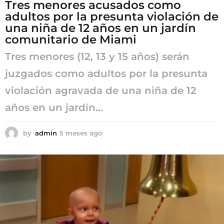
Tres menores acusados como
adultos por la presunta violación de
una niña de 12 años en un jardín
comunitario de Miami
Tres menores (12, 13 y 15 años) serán
juzgados como adultos por la presunta
violación agravada de una niña de 12
años en un jardín...
by
admin
5 meses ago
5
m
e
s
e
s
a
g
o