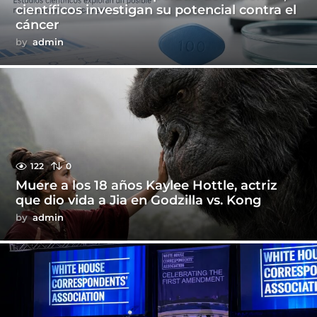
científicos investigan su potencial contra el
cáncer
by
admin
122
0
Muere a los 18 años Kaylee Hottle, actriz
que dio vida a Jia en Godzilla vs. Kong
by
admin