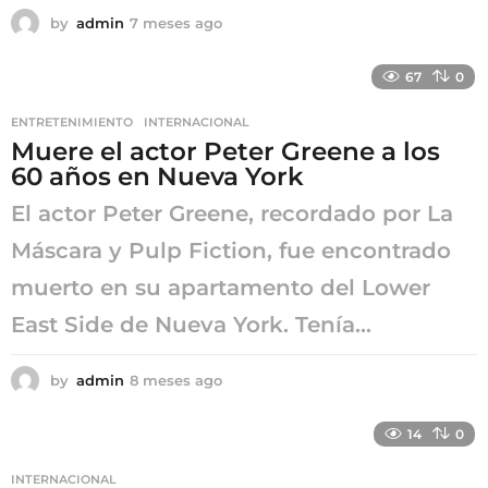
by
admin
7 meses ago
7
m
e
67
0
s
e
ENTRETENIMIENTO
,
INTERNACIONAL
s
Muere el actor Peter Greene a los
a
g
60 años en Nueva York
o
El actor Peter Greene, recordado por La
Máscara y Pulp Fiction, fue encontrado
muerto en su apartamento del Lower
East Side de Nueva York. Tenía...
by
admin
8 meses ago
8
m
e
14
0
s
e
INTERNACIONAL
s