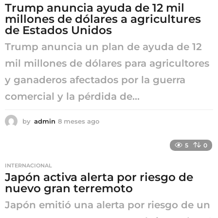
Trump anuncia ayuda de 12 mil
a
millones de dólares a agricultures
g
o
de Estados Unidos
Trump anuncia un plan de ayuda de 12
mil millones de dólares para agricultores
y ganaderos afectados por la guerra
comercial y la pérdida de...
by
admin
8 meses ago
8
m
e
5
0
s
e
INTERNACIONAL
s
Japón activa alerta por riesgo de
a
nuevo gran terremoto
g
o
Japón emitió una alerta por riesgo de un