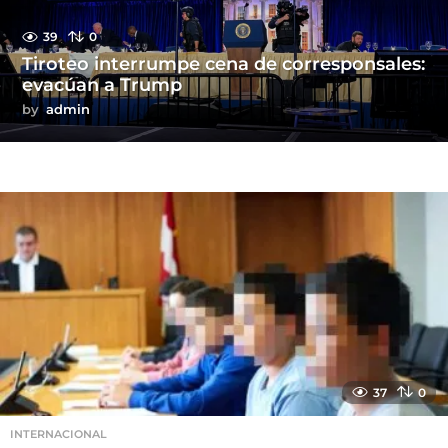
39
0
Tiroteo interrumpe cena de corresponsales:
evacúan a Trump
by
admin
37
0
INTERNACIONAL