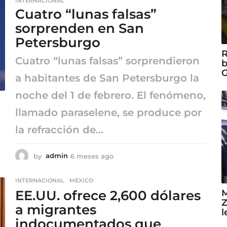
INTERNACIONAL
s
Cuatro “lunas falsas”
e
s
sorprenden en San
a
Petersburgo
g
R
o
Cuatro “lunas falsas” sorprendieron
b
G
a habitantes de San Petersburgo la
noche del 1 de febrero. El fenómeno,
llamado paraselene, se produce por
la refracción de...
by
admin
6 meses ago
6
m
e
INTERNACIONAL
,
MÉXICO
s
M
EE.UU. ofrece 2,600 dólares
e
Z
s
a migrantes
l
a
indocumentados que
g