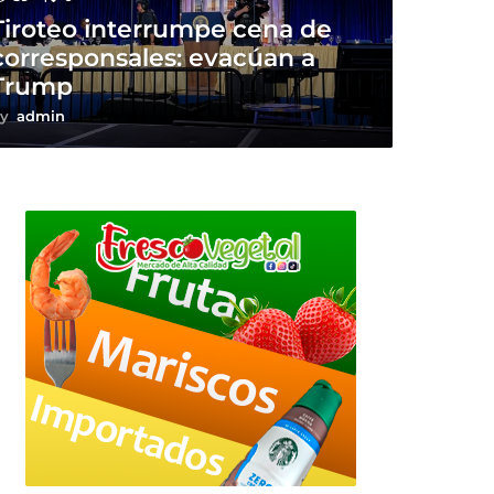
Tiroteo interrumpe cena de
corresponsales: evacúan a
Trump
y
admin