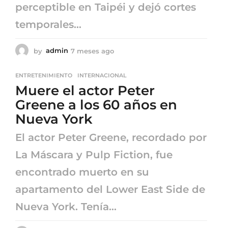
perceptible en Taipéi y dejó cortes
temporales...
by
admin
7 meses ago
7
m
e
ENTRETENIMIENTO
,
INTERNACIONAL
s
Muere el actor Peter
e
s
Greene a los 60 años en
a
Nueva York
g
o
El actor Peter Greene, recordado por
La Máscara y Pulp Fiction, fue
encontrado muerto en su
apartamento del Lower East Side de
Nueva York. Tenía...