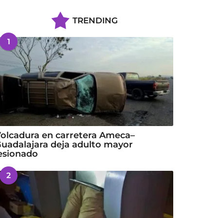
TRENDING
1
olcadura en carretera Ameca–
uadalajara deja adulto mayor
esionado
2