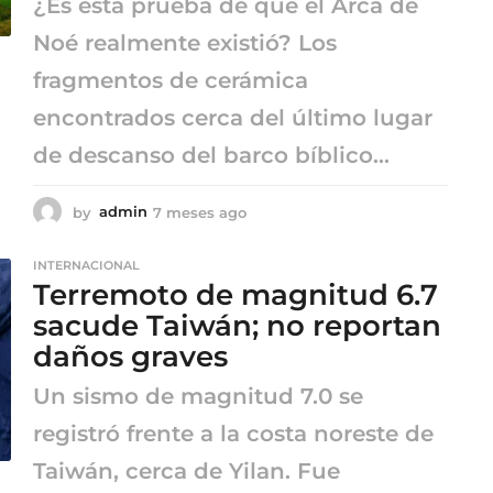
¿Es esta prueba de que el Arca de
Noé realmente existió? Los
fragmentos de cerámica
encontrados cerca del último lugar
de descanso del barco bíblico...
by
admin
7 meses ago
7
m
e
INTERNACIONAL
s
Terremoto de magnitud 6.7
e
s
sacude Taiwán; no reportan
a
daños graves
g
o
Un sismo de magnitud 7.0 se
registró frente a la costa noreste de
Taiwán, cerca de Yilan. Fue