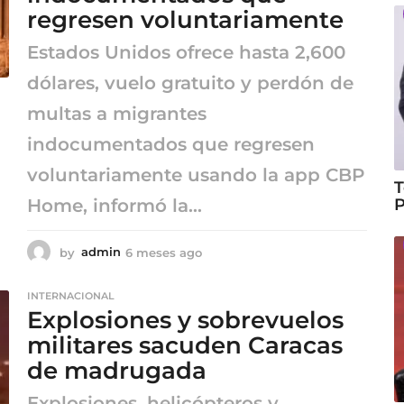
o
regresen voluntariamente
Estados Unidos ofrece hasta 2,600
dólares, vuelo gratuito y perdón de
multas a migrantes
indocumentados que regresen
voluntariamente usando la app CBP
T
P
Home, informó la...
by
admin
6 meses ago
6
m
e
INTERNACIONAL
s
Explosiones y sobrevuelos
e
s
militares sacuden Caracas
a
de madrugada
g
o
Explosiones, helicópteros y