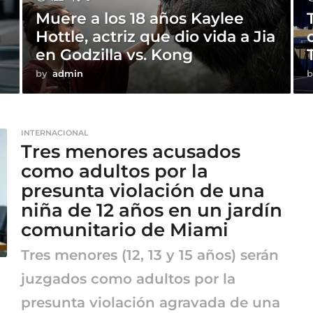
Muere a los 18 años Kaylee
a
Hottle, actriz que dio vida a Jia
en Godzilla vs. Kong
by
admin
b
INTERNACIONAL
Tres menores acusados
como adultos por la
presunta violación de una
niña de 12 años en un jardín
comunitario de Miami
Tres menores (12, 13 y 15 años) serán
juzgados como adultos por la
presunta violación agravada de una