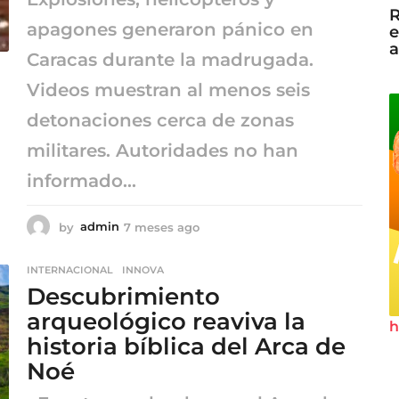
R
apagones generaron pánico en
e
a
Caracas durante la madrugada.
Videos muestran al menos seis
detonaciones cerca de zonas
militares. Autoridades no han
informado...
by
admin
7 meses ago
7
m
e
INTERNACIONAL
,
INNOVA
s
Descubrimiento
e
s
arqueológico reaviva la
h
a
historia bíblica del Arca de
g
o
Noé