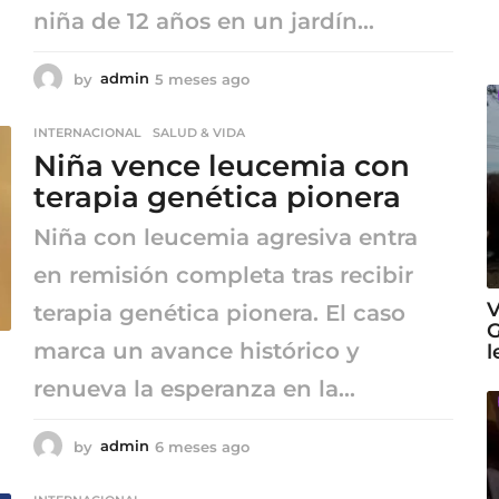
niña de 12 años en un jardín...
by
admin
5 meses ago
5
m
e
INTERNACIONAL
,
SALUD & VIDA
s
Niña vence leucemia con
e
s
terapia genética pionera
a
g
Niña con leucemia agresiva entra
o
en remisión completa tras recibir
V
terapia genética pionera. El caso
G
marca un avance histórico y
l
renueva la esperanza en la...
by
admin
6 meses ago
6
m
e