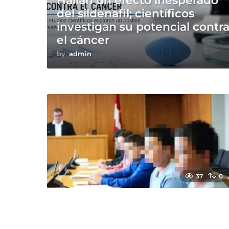
Hallan un efecto inesperado
del sildenafil; científicos
investigan su potencial contr
el cáncer
by
admin
37
0