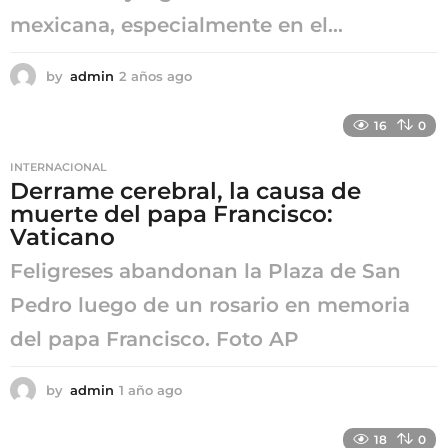
mexicana, especialmente en el...
by
admin
2 años ago
2
a
ñ
16
0
o
s
INTERNACIONAL
a
Derrame cerebral, la causa de
g
muerte del papa Francisco:
o
Vaticano
Feligreses abandonan la Plaza de San
Pedro luego de un rosario en memoria
del papa Francisco. Foto AP
by
admin
1 año ago
1
a
ñ
18
0
o