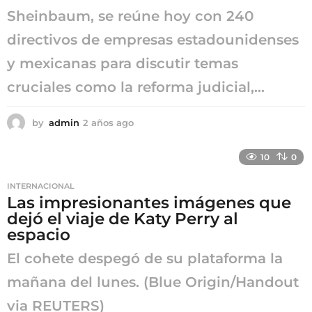
Sheinbaum, se reúne hoy con 240
directivos de empresas estadounidenses
y mexicanas para discutir temas
cruciales como la reforma judicial,...
by
admin
2 años ago
2
a
ñ
10
0
o
s
INTERNACIONAL
a
Las impresionantes imágenes que
g
dejó el viaje de Katy Perry al
o
espacio
El cohete despegó de su plataforma la
mañana del lunes. (Blue Origin/Handout
via REUTERS)