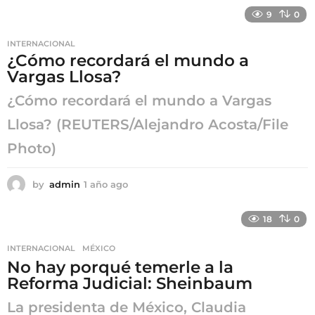
ñ
9
0
o
s
INTERNACIONAL
a
¿Cómo recordará el mundo a
g
Vargas Llosa?
o
¿Cómo recordará el mundo a Vargas
Llosa? (REUTERS/Alejandro Acosta/File
Photo)
by
admin
1 año ago
1
a
ñ
18
0
o
a
INTERNACIONAL
,
MÉXICO
g
No hay porqué temerle a la
o
Reforma Judicial: Sheinbaum
La presidenta de México, Claudia