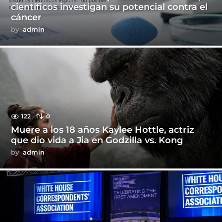
científicos investigan su potencial contra el
cáncer
by
admin
122
0
Muere a los 18 años Kaylee Hottle, actriz
que dio vida a Jia en Godzilla vs. Kong
by
admin