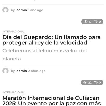
by
admin
1 año ago
1
a
ñ
17
0
o
a
INTERNACIONAL
g
Día del Guepardo: Un llamado para
o
proteger al rey de la velocidad
Celebremos al felino más veloz del
planeta
by
admin
2 años ago
2
a
ñ
22
0
o
s
INTERNACIONAL
a
Maratón Internacional de Culiacán
g
2025: Un evento por la paz con más
o