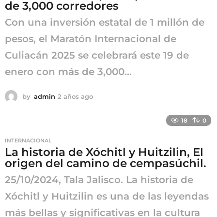
de 3,000 corredores
Con una inversión estatal de 1 millón de
pesos, el Maratón Internacional de
Culiacán 2025 se celebrará este 19 de
enero con más de 3,000...
by
admin
2 años ago
2
a
ñ
18
0
o
s
INTERNACIONAL
a
La historia de Xóchitl y Huitzilin, El
g
origen del camino de cempasúchil.
o
25/10/2024, Tala Jalisco. La historia de
Xóchitl y Huitzilin es una de las leyendas
más bellas y significativas en la cultura