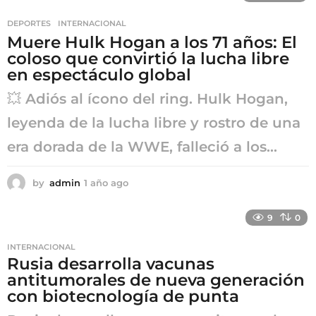
a
DEPORTES
,
INTERNACIONAL
g
Muere Hulk Hogan a los 71 años: El
o
coloso que convirtió la lucha libre
en espectáculo global
💥 Adiós al ícono del ring. Hulk Hogan,
leyenda de la lucha libre y rostro de una
era dorada de la WWE, falleció a los...
by
admin
1 año ago
1
a
ñ
9
0
o
a
INTERNACIONAL
g
Rusia desarrolla vacunas
o
antitumorales de nueva generación
con biotecnología de punta