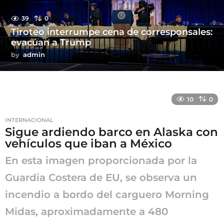
39
0
Tiroteo interrumpe cena de corresponsales:
evacúan a Trump
by
admin
10
0
INTERNACIONAL
Sigue ardiendo barco en Alaska con
vehículos que iban a México
En esta imagen proporcionada por la
Guardia Costera de EU, se observa un
incendio a bordo del carguero Morning
Midas, aproximadamente a 480