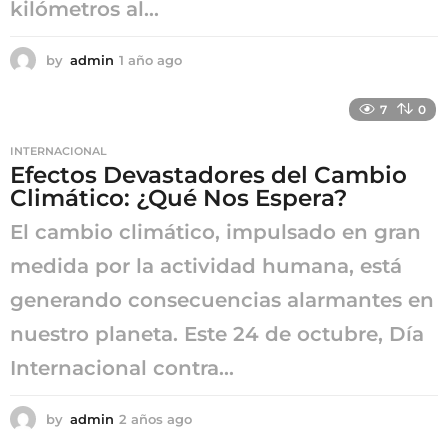
kilómetros al...
by
admin
1 año ago
1
a
ñ
7
0
o
a
INTERNACIONAL
g
Efectos Devastadores del Cambio
o
Climático: ¿Qué Nos Espera?
El cambio climático, impulsado en gran
medida por la actividad humana, está
generando consecuencias alarmantes en
nuestro planeta. Este 24 de octubre, Día
Internacional contra...
by
admin
2 años ago
2
a