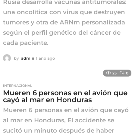
Rusia desarrolla vacunas antitumorales:
una oncolítica con virus que destruyen
tumores y otra de ARNm personalizada
según el perfil genético del cáncer de
cada paciente.
by
admin
1 año ago
1
a
ñ
25
0
o
a
INTERNACIONAL
g
Mueren 6 personas en el avión que
o
cayó al mar en Honduras
Mueren 6 personas en el avión que cayó
al mar en Honduras, El accidente se
sucitó un minuto después de haber