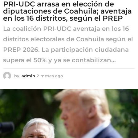
PRI-UDC arrasa en elección de
diputaciones de Coahuila; aventaja
en los 16 distritos, según el PREP
La coalición PRI-UDC aventaja en los 16
distritos electorales de Coahuila según el
PREP 2026. La participación ciudadana
supera el 50% y ya se contabilizan...
by
admin
2 meses ago
2
m
e
s
e
s
a
g
o