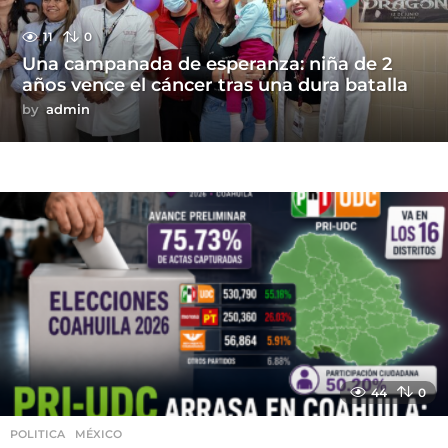
11
0
Una campanada de esperanza: niña de 2
años vence el cáncer tras una dura batalla
by
admin
44
0
POLITICA
,
MÉXICO