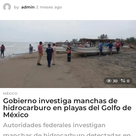
by
admin
2 meses ago
2
m
e
s
e
s
a
g
o
30
0
MÉXICO
Gobierno investiga manchas de
hidrocarburo en playas del Golfo de
México
Autoridades federales investigan
manchas de hidrocarburo detectadas en