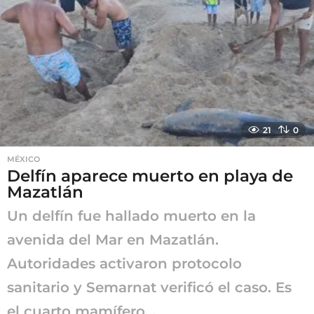
e
s
a
g
o
21
0
MÉXICO
Delfín aparece muerto en playa de
Mazatlán
Un delfín fue hallado muerto en la
avenida del Mar en Mazatlán.
Autoridades activaron protocolo
sanitario y Semarnat verificó el caso. Es
el cuarto mamífero...