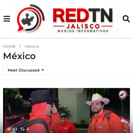
HOME
México
México
Most Discussed
62
0