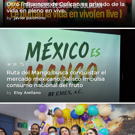
Otro Influencer de Culican es privado de la
vida en pleno en vivo.
by
javier palomino
18
1
Ruta del Mango busca conquistar el
mercado mexicano; Jalisco impulsa
consumo nacional del fruto
by
Eloy Arellano