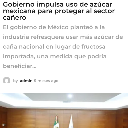
Gobierno impulsa uso de azúcar
mexicana para proteger al sector
cañero
El gobierno de México planteó a la
industria refresquera usar más azúcar de
caña nacional en lugar de fructosa
importada, una medida que podría
beneficiar...
by
admin
5 meses ago
5
m
e
s
e
s
a
g
o