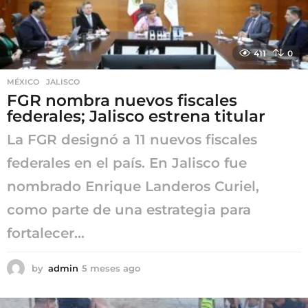
411
0
MÉXICO
,
JALISCO
FGR nombra nuevos fiscales
federales; Jalisco estrena titular
La FGR designó a 11 nuevos fiscales
federales en el país. En Jalisco fue
nombrado Enrique Landeros Curiel,
como parte de una estrategia para
fortalecer...
by
admin
5 meses ago
5
m
e
s