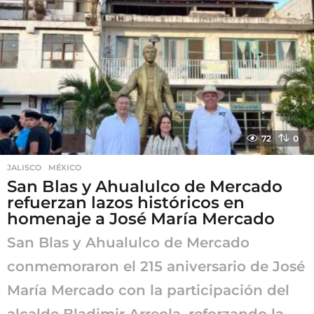
s
e
s
a
g
o
72
0
JALISCO
,
MÉXICO
San Blas y Ahualulco de Mercado
refuerzan lazos históricos en
homenaje a José María Mercado
San Blas y Ahualulco de Mercado
conmemoraron el 215 aniversario de José
María Mercado con la participación del
alcalde Bladimir Arreola, reforzando la