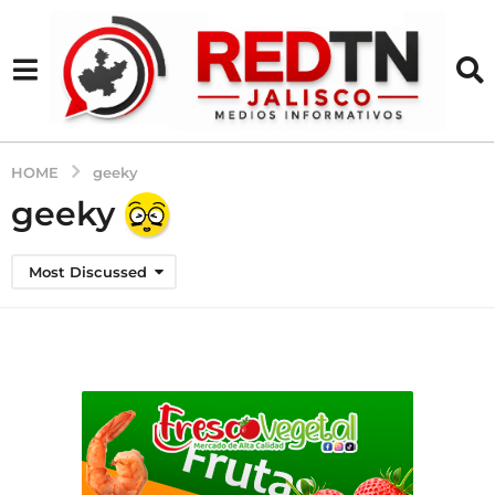
HOME
geeky
geeky
Most Discussed