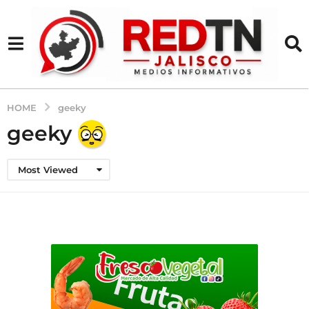
HOME
geeky
geeky
Most Viewed