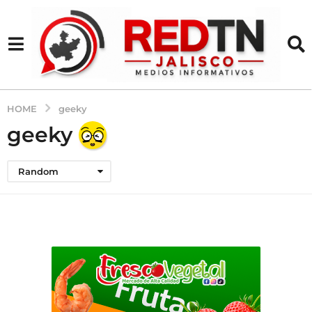
HOME
geeky
geeky
Random