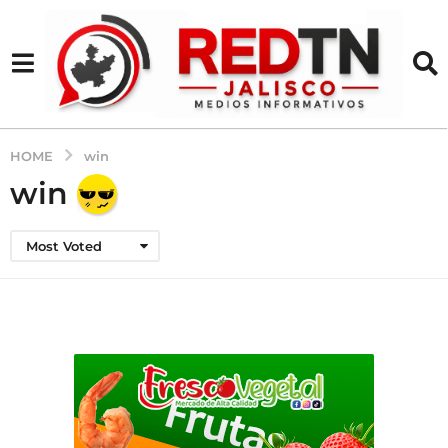
HOME
win
win
Most Voted