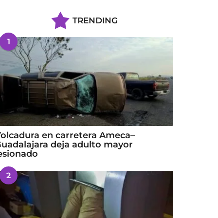
TRENDING
1
olcadura en carretera Ameca–
uadalajara deja adulto mayor
esionado
2