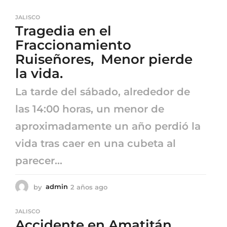
a
ñ
JALISCO
o
Tragedia en el
s
a
Fraccionamiento
g
Ruiseñores, Menor pierde
o
la vida.
La tarde del sábado, alrededor de
las 14:00 horas, un menor de
aproximadamente un año perdió la
vida tras caer en una cubeta al
parecer...
by
admin
2 años ago
2
a
ñ
JALISCO
o
Accidente en Amatitán
s