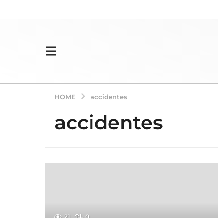
HOME
accidentes
accidentes
21
0