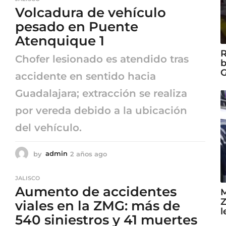
o
Volcadura de vehículo
s
a
pesado en Puente
g
Atenquique 1
o
R
Chofer lesionado es atendido tras
b
G
accidente en sentido hacia
Guadalajara; extracción se realiza
por vereda debido a la ubicación
del vehículo.
by
admin
2 años ago
2
a
ñ
JALISCO
o
Aumento de accidentes
M
s
Z
a
viales en la ZMG: más de
l
g
540 siniestros y 41 muertes
o