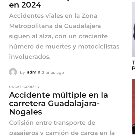
en 2024
Accidentes viales en la Zona
Metropolitana de Guadalajara
siguen al alza, con un creciente
número de muertes y motociclistas
involucrados.
T
P
by
admin
2 años ago
2
a
ñ
UNCATEGORIZED
o
Accidente múltiple en la
s
a
carretera Guadalajara-
g
Nogales
o
Colisión entre transporte de
pasajeros y camión de carga en la