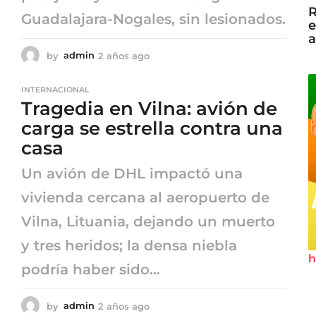
R
Guadalajara-Nogales, sin lesionados.
e
a
by
admin
2 años ago
2
a
ñ
INTERNACIONAL
o
Tragedia en Vilna: avión de
s
a
carga se estrella contra una
g
casa
o
Un avión de DHL impactó una
vivienda cercana al aeropuerto de
Vilna, Lituania, dejando un muerto
y tres heridos; la densa niebla
h
podría haber sido...
by
admin
2 años ago
2