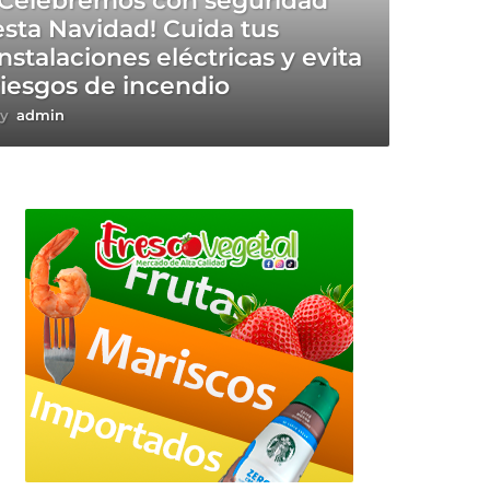
¡Celebremos con seguridad
esta Navidad! Cuida tus
instalaciones eléctricas y evita
riesgos de incendio
y
admin