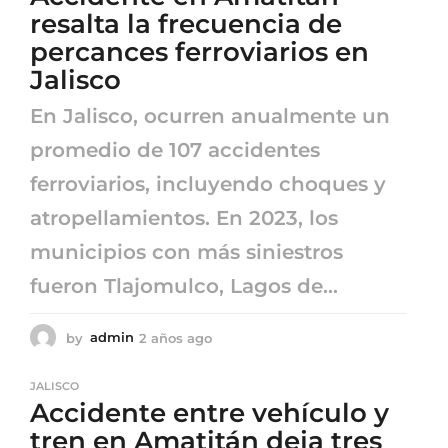
a
resalta la frecuencia de
g
percances ferroviarios en
o
Jalisco
En Jalisco, ocurren anualmente un
promedio de 107 accidentes
ferroviarios, incluyendo choques y
atropellamientos. En 2023, los
municipios con más siniestros
fueron Tlajomulco, Lagos de...
by
admin
2 años ago
2
a
ñ
JALISCO
o
Accidente entre vehículo y
s
a
tren en Amatitán deja tres