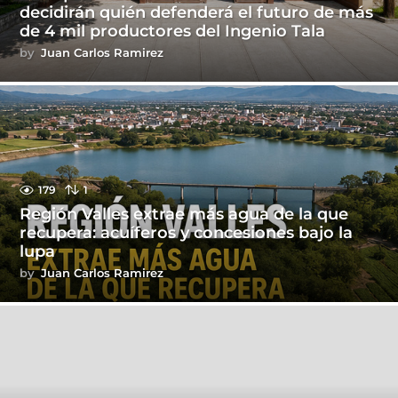
decidirán quién defenderá el futuro de más
de 4 mil productores del Ingenio Tala
by
Juan Carlos Ramirez
179
1
Región Valles extrae más agua de la que
recupera: acuíferos y concesiones bajo la
lupa
by
Juan Carlos Ramirez