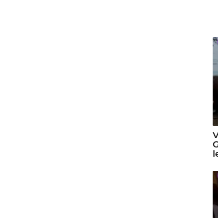
V
G
l