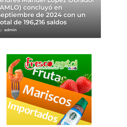
Andrés Manuel López Obrador
(AMLO) concluyó en
septiembre de 2024 con un
total de 196,216 saldos
y
admin