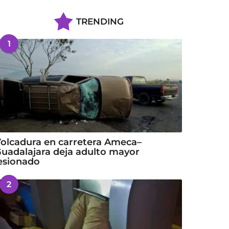
TRENDING
1
olcadura en carretera Ameca–
uadalajara deja adulto mayor
esionado
2