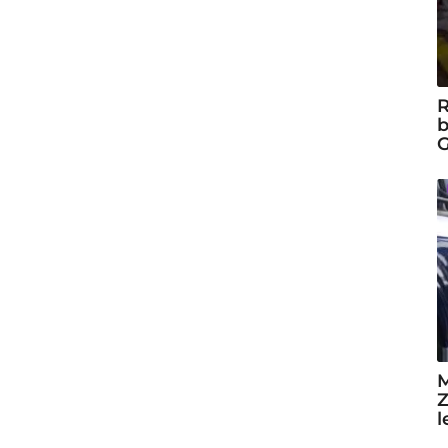
R
b
G
M
Z
l