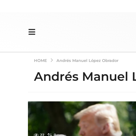
HOME
Andrés Manuel López Obrador
Andrés Manuel 
22
0