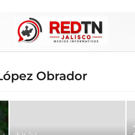
López Obrador
14
0