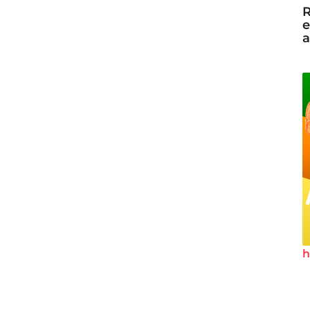
R
e
a
h