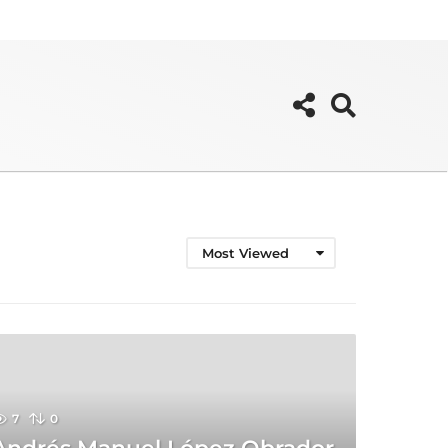
Most Viewed
7
0