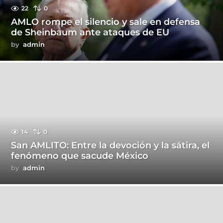
22
0
AMLO rompe el silencio y sale en defensa
de Sheinbaum ante ataques de EU
by
admin
14
0
San AMLITO: Entre la devoción y la sátira, el
fenómeno que sacude México
by
admin