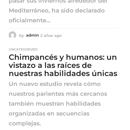
pasar sus inviernos alrededor del
Mediterráneo, ha sido declarado
oficialmente...
by
admin
2 años ago
2
a
ñ
UNCATEGORIZED
o
Chimpancés y humanos: un
s
a
vistazo a las raíces de
g
nuestras habilidades únicas
o
Un nuevo estudio revela cómo
nuestros parientes más cercanos
también muestran habilidades
organizadas en secuencias
complejas.