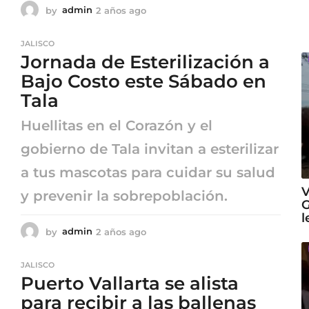
by
admin
2 años ago
2
a
ñ
JALISCO
o
Jornada de Esterilización a
s
a
Bajo Costo este Sábado en
g
Tala
o
Huellitas en el Corazón y el
gobierno de Tala invitan a esterilizar
a tus mascotas para cuidar su salud
V
y prevenir la sobrepoblación.
G
l
by
admin
2 años ago
2
a
ñ
JALISCO
o
Puerto Vallarta se alista
s
a
para recibir a las ballenas