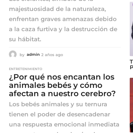
majestuosidad de la naturaleza,
enfrentan graves amenazas debido
a la caza furtiva y la destrucción de
su hábitat.
by
admin
2 años ago
2
a
T
ñ
P
ENTRETENIMIENTO
o
¿Por qué nos encantan los
s
a
animales bebés y cómo
g
afectan a nuestro cerebro?
o
Los bebés animales y su ternura
tienen el poder de desencadenar
una respuesta emocional inmediata