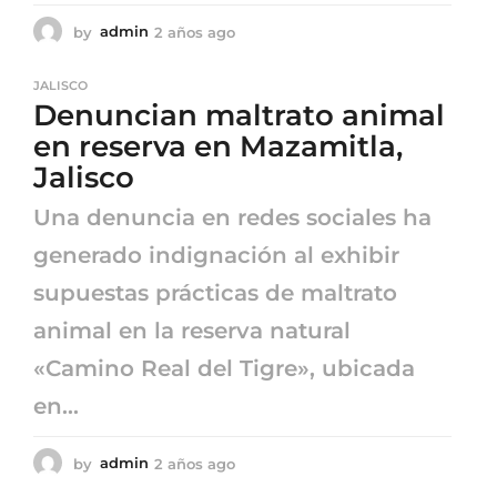
by
admin
2 años ago
2
a
ñ
JALISCO
o
Denuncian maltrato animal
s
a
en reserva en Mazamitla,
g
Jalisco
o
Una denuncia en redes sociales ha
generado indignación al exhibir
supuestas prácticas de maltrato
animal en la reserva natural
«Camino Real del Tigre», ubicada
en...
by
admin
2 años ago
2
a