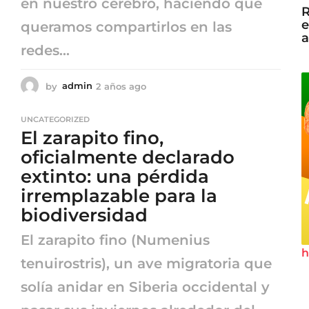
en nuestro cerebro, haciendo que
R
e
queramos compartirlos en las
a
redes...
by
admin
2 años ago
2
a
ñ
UNCATEGORIZED
o
El zarapito fino,
s
a
oficialmente declarado
g
extinto: una pérdida
o
irremplazable para la
biodiversidad
El zarapito fino (Numenius
h
tenuirostris), un ave migratoria que
solía anidar en Siberia occidental y