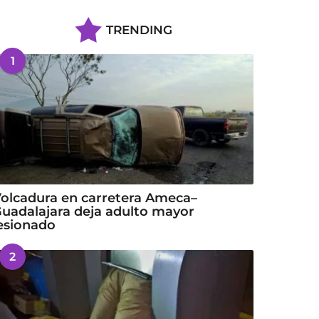
TRENDING
1
olcadura en carretera Ameca–
uadalajara deja adulto mayor
esionado
2