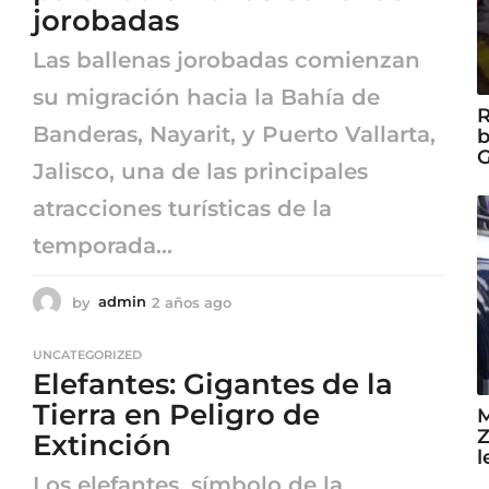
g
jorobadas
o
Las ballenas jorobadas comienzan
su migración hacia la Bahía de
R
Banderas, Nayarit, y Puerto Vallarta,
b
G
Jalisco, una de las principales
atracciones turísticas de la
temporada...
by
admin
2 años ago
2
a
ñ
UNCATEGORIZED
o
Elefantes: Gigantes de la
s
a
Tierra en Peligro de
M
g
Z
Extinción
o
l
Los elefantes, símbolo de la