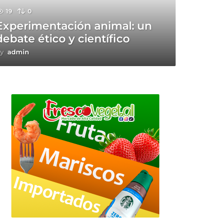
19
0
Experimentación animal: un
debate ético y científico
y
admin