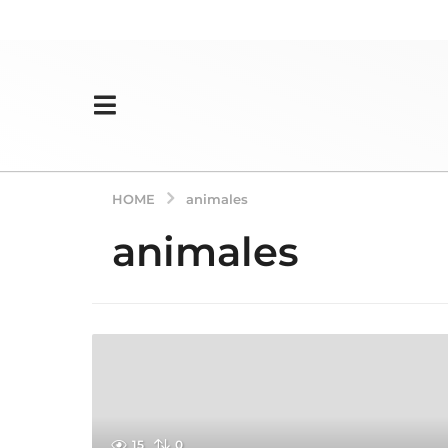
HOME
animales
animales
15
0