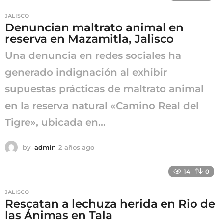
s
JALISCO
a
Denuncian maltrato animal en
g
reserva en Mazamitla, Jalisco
o
Una denuncia en redes sociales ha
generado indignación al exhibir
supuestas prácticas de maltrato animal
en la reserva natural «Camino Real del
Tigre», ubicada en...
by
admin
2 años ago
2
a
ñ
14
0
o
s
JALISCO
a
Rescatan a lechuza herida en Rio de
g
las Ánimas en Tala
o