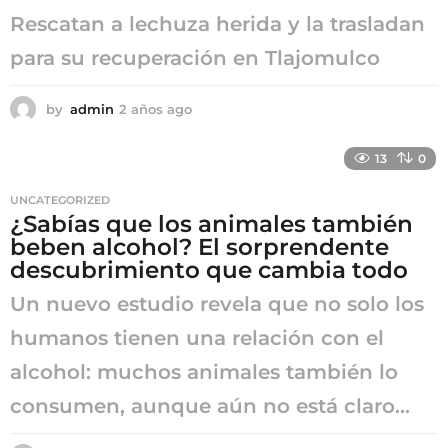
Rescatan a lechuza herida y la trasladan
para su recuperación en Tlajomulco
by
admin
2 años ago
2
a
ñ
13
0
o
s
UNCATEGORIZED
a
¿Sabías que los animales también
g
beben alcohol? El sorprendente
o
descubrimiento que cambia todo
Un nuevo estudio revela que no solo los
humanos tienen una relación con el
alcohol: muchos animales también lo
consumen, aunque aún no está claro...