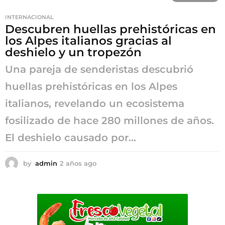
s
INTERNACIONAL
a
Descubren huellas prehistóricas en
g
los Alpes italianos gracias al
o
deshielo y un tropezón
Una pareja de senderistas descubrió
huellas prehistóricas en los Alpes
italianos, revelando un ecosistema
fosilizado de hace 280 millones de años.
El deshielo causado por...
by
admin
2 años ago
2
a
ñ
o
s
a
g