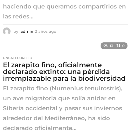
haciendo que queramos compartirlos en
las redes...
by
admin
2 años ago
2
a
ñ
13
0
o
s
UNCATEGORIZED
a
El zarapito fino, oficialmente
g
declarado extinto: una pérdida
o
irremplazable para la biodiversidad
El zarapito fino (Numenius tenuirostris),
un ave migratoria que solía anidar en
Siberia occidental y pasar sus inviernos
alrededor del Mediterráneo, ha sido
declarado oficialmente...