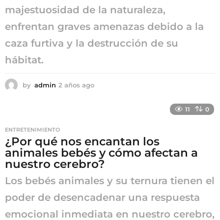
majestuosidad de la naturaleza,
enfrentan graves amenazas debido a la
caza furtiva y la destrucción de su
hábitat.
by
admin
2 años ago
2
a
ñ
11
0
o
s
ENTRETENIMIENTO
a
¿Por qué nos encantan los
g
animales bebés y cómo afectan a
o
nuestro cerebro?
Los bebés animales y su ternura tienen el
poder de desencadenar una respuesta
emocional inmediata en nuestro cerebro,