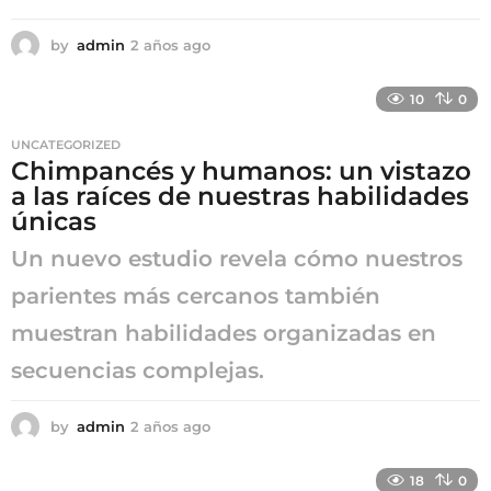
by
admin
2 años ago
2
a
ñ
10
0
o
s
UNCATEGORIZED
a
Chimpancés y humanos: un vistazo
g
a las raíces de nuestras habilidades
o
únicas
Un nuevo estudio revela cómo nuestros
parientes más cercanos también
muestran habilidades organizadas en
secuencias complejas.
by
admin
2 años ago
2
a
ñ
18
0
o