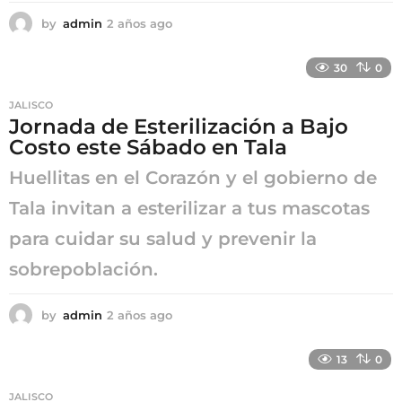
by
admin
2 años ago
2
a
ñ
30
0
o
s
JALISCO
a
Jornada de Esterilización a Bajo
g
Costo este Sábado en Tala
o
Huellitas en el Corazón y el gobierno de
Tala invitan a esterilizar a tus mascotas
para cuidar su salud y prevenir la
sobrepoblación.
by
admin
2 años ago
2
a
ñ
13
0
o
s
JALISCO
a