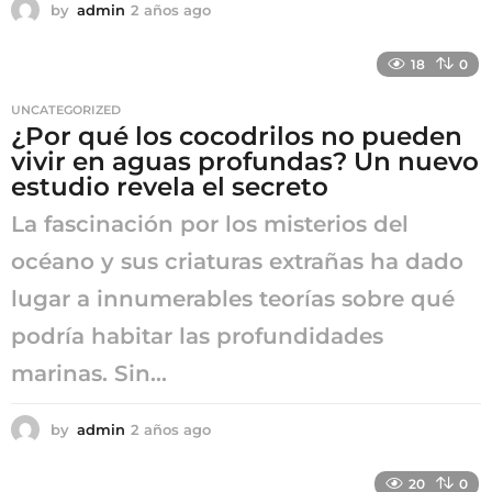
by
admin
2 años ago
2
a
ñ
18
0
o
s
UNCATEGORIZED
a
¿Por qué los cocodrilos no pueden
g
vivir en aguas profundas? Un nuevo
o
estudio revela el secreto
La fascinación por los misterios del
océano y sus criaturas extrañas ha dado
lugar a innumerables teorías sobre qué
podría habitar las profundidades
marinas. Sin...
by
admin
2 años ago
2
a
ñ
20
0
o