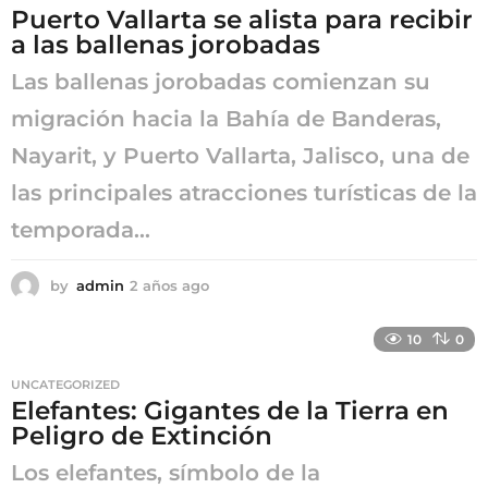
Puerto Vallarta se alista para recibir
g
a las ballenas jorobadas
o
Las ballenas jorobadas comienzan su
migración hacia la Bahía de Banderas,
Nayarit, y Puerto Vallarta, Jalisco, una de
las principales atracciones turísticas de la
temporada...
by
admin
2 años ago
2
a
ñ
10
0
o
s
UNCATEGORIZED
a
Elefantes: Gigantes de la Tierra en
g
Peligro de Extinción
o
Los elefantes, símbolo de la