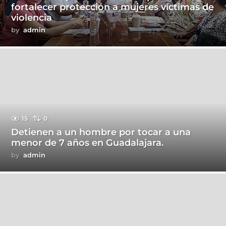
fortalecer protección a mujeres víctimas de
violencia
by
admin
15
0
Detienen a un hombre por tocar a una
menor de 7 años en Guadalajara.
by
admin