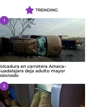
TRENDING
1
olcadura en carretera Ameca–
uadalajara deja adulto mayor
esionado
2