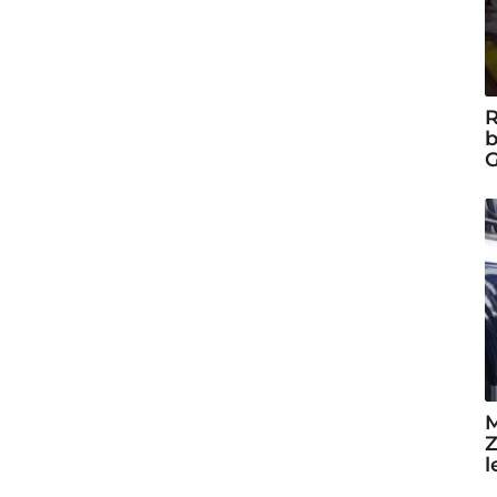
R
b
G
M
Z
l