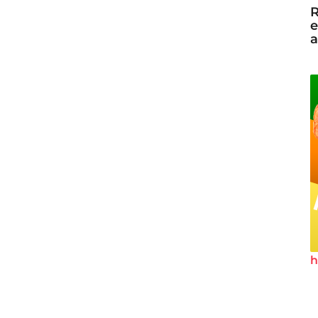
R
e
a
h