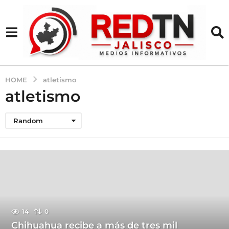
HOME
atletismo
atletismo
Random
14
0
Chihuahua recibe a más de tres mil