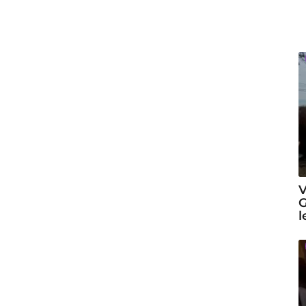
V
G
l