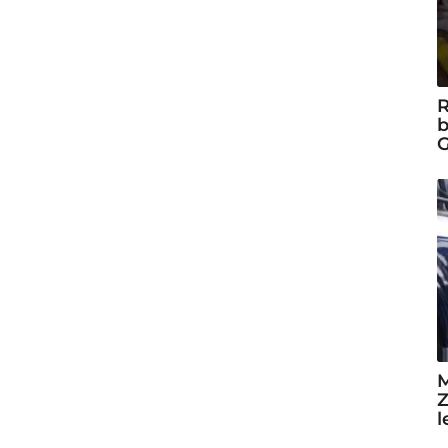
R
b
G
M
Z
l