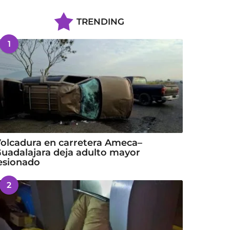
TRENDING
1
olcadura en carretera Ameca–
uadalajara deja adulto mayor
esionado
2