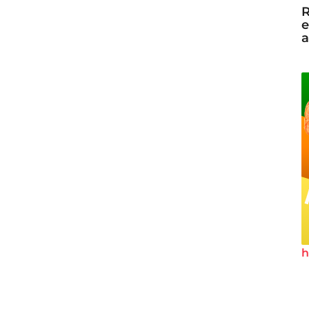
R
e
a
h