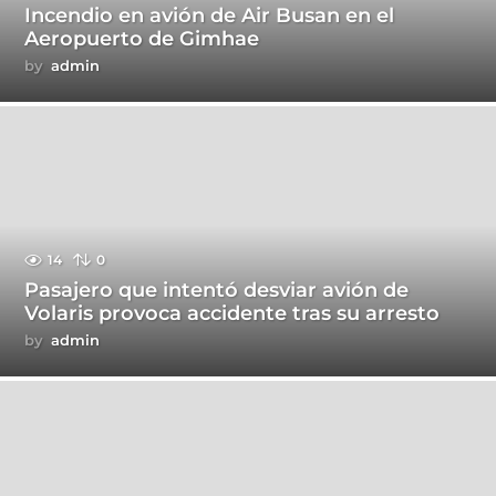
Incendio en avión de Air Busan en el
Aeropuerto de Gimhae
by
admin
14
0
Pasajero que intentó desviar avión de
Volaris provoca accidente tras su arresto
by
admin