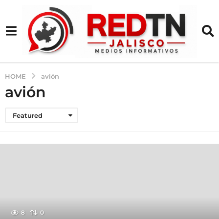
HOME
avión
avión
Featured
8
0