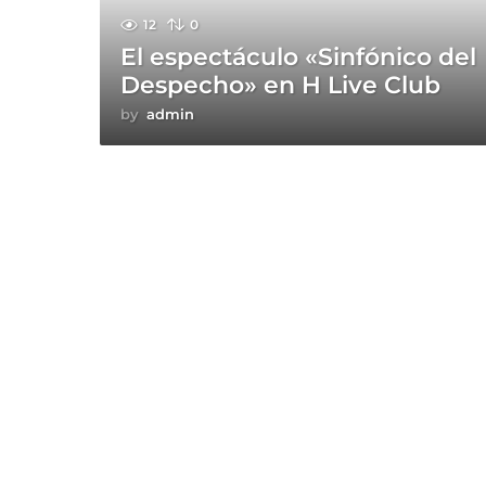
12
0
El espectáculo «Sinfónico del
Despecho» en H Live Club
by
admin