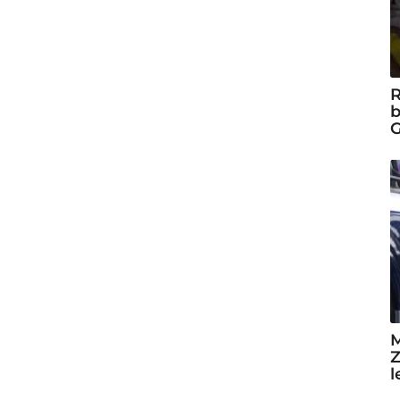
R
b
G
M
Z
l