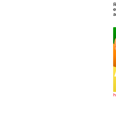
R
e
a
h