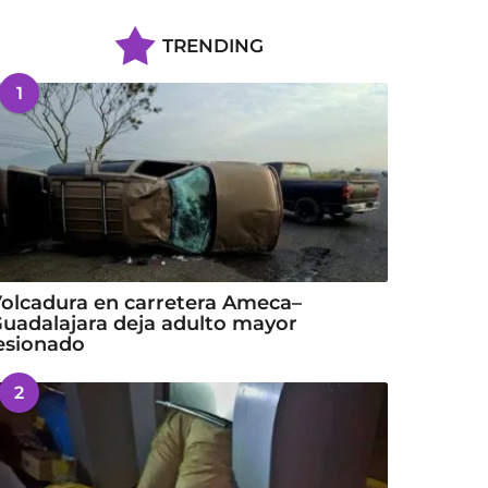
TRENDING
1
olcadura en carretera Ameca–
uadalajara deja adulto mayor
esionado
2