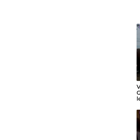
V
G
l