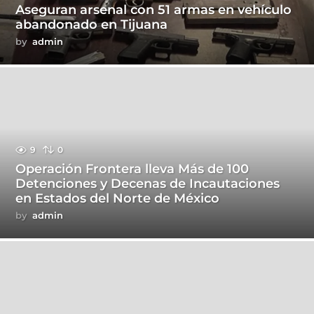
Aseguran arsenal con 51 armas en vehículo
abandonado en Tijuana
by
admin
9
0
Operación Frontera lleva Más de 100
Detenciones y Decenas de Incautaciones
en Estados del Norte de México
by
admin