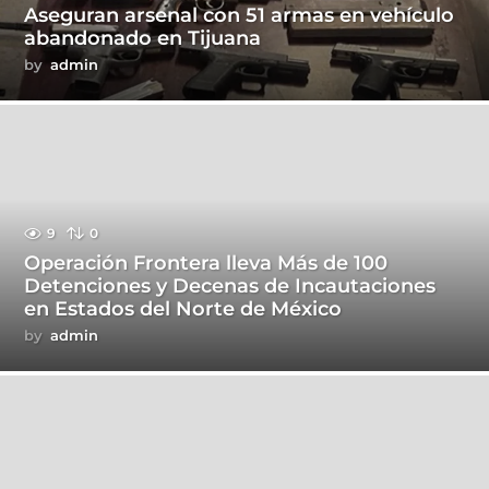
Aseguran arsenal con 51 armas en vehículo
abandonado en Tijuana
by
admin
9
0
Operación Frontera lleva Más de 100
Detenciones y Decenas de Incautaciones
en Estados del Norte de México
by
admin