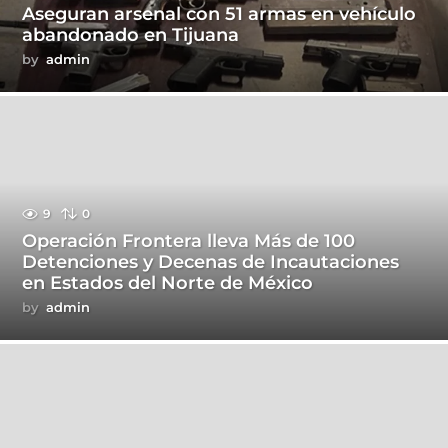
Aseguran arsenal con 51 armas en vehículo
abandonado en Tijuana
by
admin
9
0
Operación Frontera lleva Más de 100
Detenciones y Decenas de Incautaciones
en Estados del Norte de México
by
admin