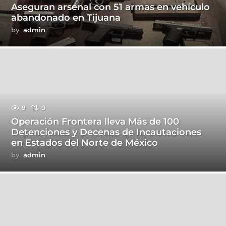
Aseguran arsenal con 51 armas en vehículo
abandonado en Tijuana
by
admin
9
0
Operación Frontera lleva Más de 100
Detenciones y Decenas de Incautaciones
en Estados del Norte de México
by
admin