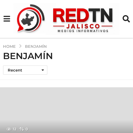
HOME
BENJAMÍN
BENJAMÍN
Recent
12
0