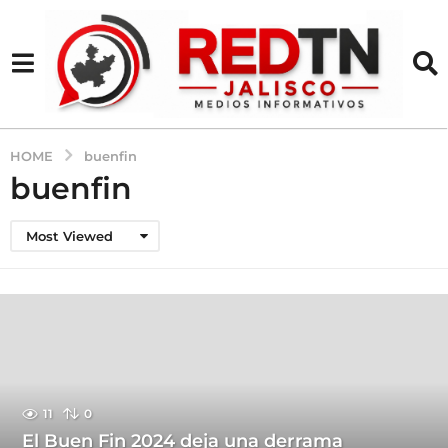
HOME
buenfin
buenfin
Most Viewed
11
0
El Buen Fin 2024 deja una derrama