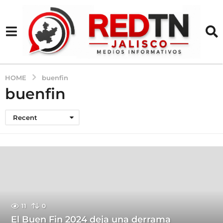
HOME
buenfin
buenfin
Recent
11
0
El Buen Fin 2024 deja una derrama