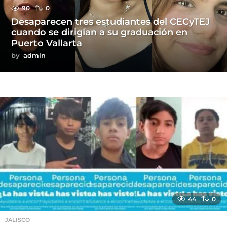
90
0
Desaparecen tres estudiantes del CECyTEJ
cuando se dirigían a su graduación en
Puerto Vallarta
by
admin
44
0
JALISCO