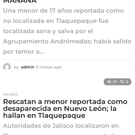
MAÑANA
Una menor de 17 años reportada como
no localizada en Tlaquepaque fue
localizada sana y salva por el
Agrupamiento Andrómedas; había salido
por temor a...
by
admin
9 meses ago
9
m
e
17
0
s
e
JALISCO
s
Rescatan a menor reportada como
a
desaparecida en Nuevo León; la
g
o
hallan en Tlaquepaque
Autoridades de Jalisco localizaron en