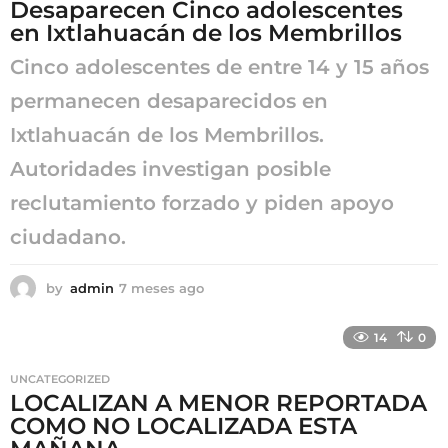
Desaparecen Cinco adolescentes
en Ixtlahuacán de los Membrillos
Cinco adolescentes de entre 14 y 15 años
permanecen desaparecidos en
Ixtlahuacán de los Membrillos.
Autoridades investigan posible
reclutamiento forzado y piden apoyo
ciudadano.
by
admin
7 meses ago
7
m
e
14
0
s
e
UNCATEGORIZED
s
LOCALIZAN A MENOR REPORTADA
a
COMO NO LOCALIZADA ESTA
g
o