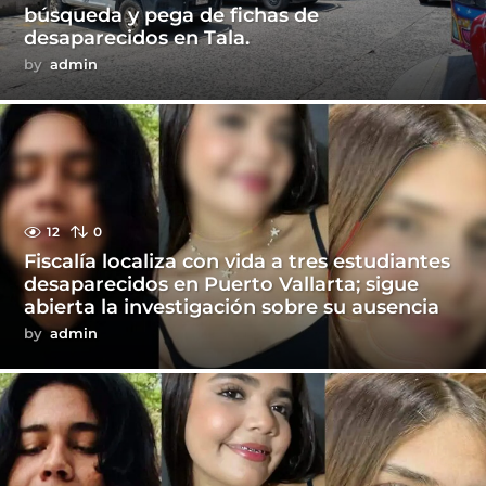
búsqueda y pega de fichas de
desaparecidos en Tala.
by
admin
12
0
Fiscalía localiza con vida a tres estudiantes
desaparecidos en Puerto Vallarta; sigue
abierta la investigación sobre su ausencia
by
admin