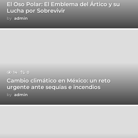
El Oso Polar: El Emblema del Ártico y su
Lucha por Sobrevivir
by
admin
14
0
Cambio climático en México: un reto
urgente ante sequías e incendios
by
admin