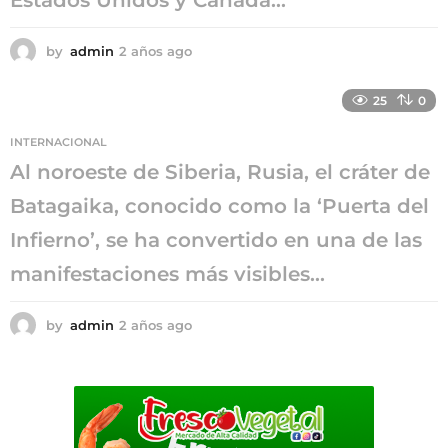
by
admin
2 años ago
2
a
ñ
25
0
o
s
INTERNACIONAL
a
g
Al noroeste de Siberia, Rusia, el cráter de
o
Batagaika, conocido como la ‘Puerta del
Infierno’, se ha convertido en una de las
manifestaciones más visibles...
by
admin
2 años ago
2
a
ñ
o
s
a
g