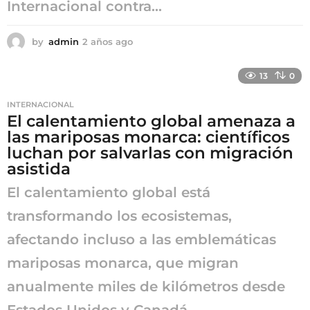
Internacional contra...
by
admin
2 años ago
2
a
ñ
13
0
o
s
INTERNACIONAL
a
El calentamiento global amenaza a
g
las mariposas monarca: científicos
o
luchan por salvarlas con migración
asistida
El calentamiento global está
transformando los ecosistemas,
afectando incluso a las emblemáticas
mariposas monarca, que migran
anualmente miles de kilómetros desde
Estados Unidos y Canadá...