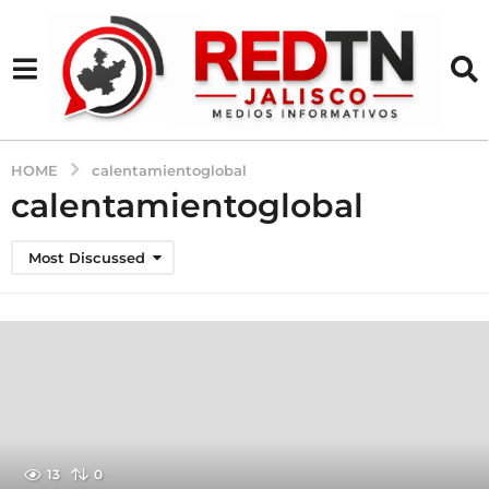
HOME
calentamientoglobal
calentamientoglobal
Most Discussed
13
0