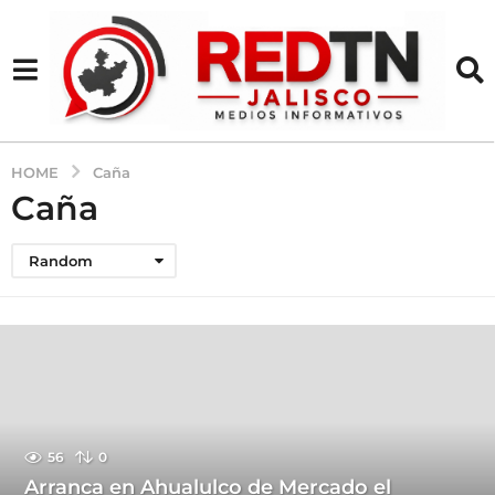
HOME
Caña
Caña
Random
56
0
Arranca en Ahualulco de Mercado el