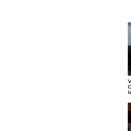
V
G
l