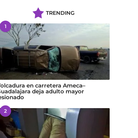
TRENDING
1
olcadura en carretera Ameca–
uadalajara deja adulto mayor
esionado
2