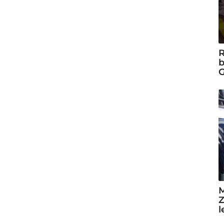
R
b
G
M
Z
l