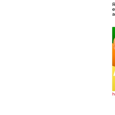
R
e
a
h