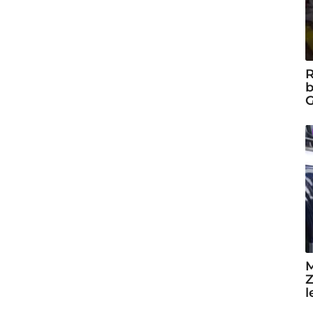
R
b
G
M
Z
l