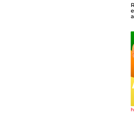
R
e
a
h