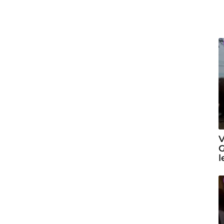
V
G
l