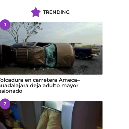
TRENDING
1
olcadura en carretera Ameca–
uadalajara deja adulto mayor
esionado
2