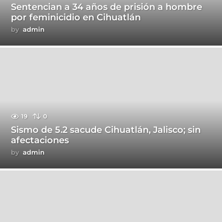
Sentencian a 34 años de prisión a hombre
por feminicidio en Cihuatlán
by
admin
19
0
Sismo de 5.2 sacude Cihuatlán, Jalisco; sin
afectaciones
by
admin