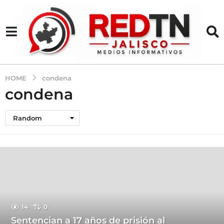
HOME
condena
condena
Random
14
0
Sentencian a 17 años de prisión al