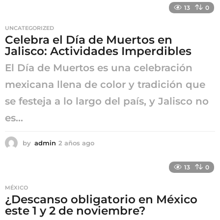
ñ
13
0
o
s
UNCATEGORIZED
a
Celebra el Día de Muertos en
g
Jalisco: Actividades Imperdibles
o
El Día de Muertos es una celebración
mexicana llena de color y tradición que
se festeja a lo largo del país, y Jalisco no
es...
by
admin
2 años ago
2
a
ñ
13
0
o
s
MÉXICO
a
¿Descanso obligatorio en México
g
este 1 y 2 de noviembre?
o