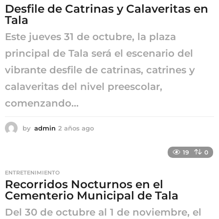
Desfile de Catrinas y Calaveritas en
g
Tala
o
Este jueves 31 de octubre, la plaza
principal de Tala será el escenario del
vibrante desfile de catrinas, catrines y
calaveritas del nivel preescolar,
comenzando...
by
admin
2 años ago
2
a
ñ
19
0
o
s
ENTRETENIMIENTO
a
Recorridos Nocturnos en el
g
Cementerio Municipal de Tala
o
Del 30 de octubre al 1 de noviembre, el