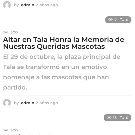
by
admin
2 años ago
2
a
ñ
7
0
o
s
JALISCO
a
Altar en Tala Honra la Memoria de
g
Nuestras Queridas Mascotas
o
El 29 de octubre, la plaza principal de
Tala se transformó en un emotivo
homenaje a las mascotas que han
partido.
by
admin
2 años ago
2
a
ñ
13
0
o
s
JALISCO
a