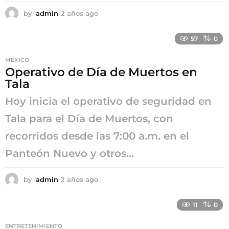
by
admin
2 años ago
2
a
ñ
57
0
o
s
MÉXICO
a
Operativo de Día de Muertos en
g
Tala
o
Hoy inicia el operativo de seguridad en
Tala para el Día de Muertos, con
recorridos desde las 7:00 a.m. en el
Panteón Nuevo y otros...
by
admin
2 años ago
2
a
ñ
11
0
o
s
ENTRETENIMIENTO
a