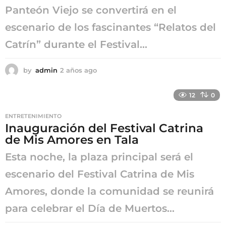
Panteón Viejo se convertirá en el
escenario de los fascinantes “Relatos del
Catrín” durante el Festival...
by
admin
2 años ago
2
a
ñ
12
0
o
s
ENTRETENIMIENTO
a
Inauguración del Festival Catrina
g
de Mis Amores en Tala
o
Esta noche, la plaza principal será el
escenario del Festival Catrina de Mis
Amores, donde la comunidad se reunirá
para celebrar el Día de Muertos...