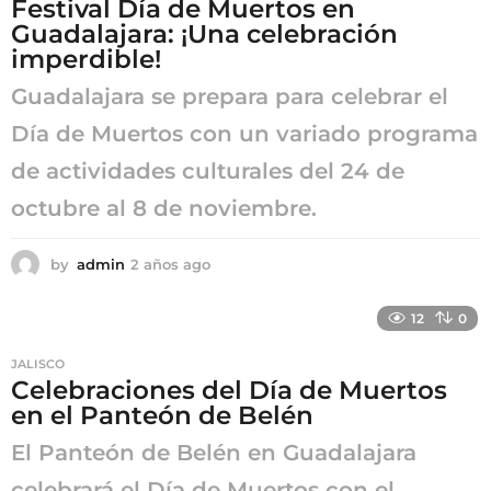
Festival Día de Muertos en
g
Guadalajara: ¡Una celebración
o
imperdible!
Guadalajara se prepara para celebrar el
Día de Muertos con un variado programa
de actividades culturales del 24 de
octubre al 8 de noviembre.
by
admin
2 años ago
2
a
ñ
12
0
o
s
JALISCO
a
Celebraciones del Día de Muertos
g
en el Panteón de Belén
o
El Panteón de Belén en Guadalajara
celebrará el Día de Muertos con el