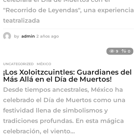
"Recorrido de Leyendas", una experiencia
teatralizada
by
admin
2 años ago
2
a
ñ
9
0
o
s
UNCATEGORIZED
,
MÉXICO
a
¡Los Xoloitzcuintles: Guardianes del
g
o
Más Allá en el Día de Muertos!
Desde tiempos ancestrales, México ha
celebrado el Día de Muertos como una
festividad llena de simbolismos y
tradiciones profundas. En esta mágica
celebración, el viento...