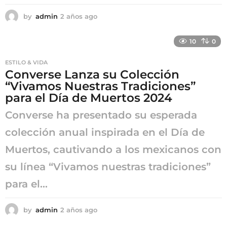
by
admin
2 años ago
2
a
ñ
10
0
o
s
ESTILO & VIDA
a
Converse Lanza su Colección
g
“Vivamos Nuestras Tradiciones”
o
para el Día de Muertos 2024
Converse ha presentado su esperada
colección anual inspirada en el Día de
Muertos, cautivando a los mexicanos con
su línea “Vivamos nuestras tradiciones”
para el...
by
admin
2 años ago
2
a