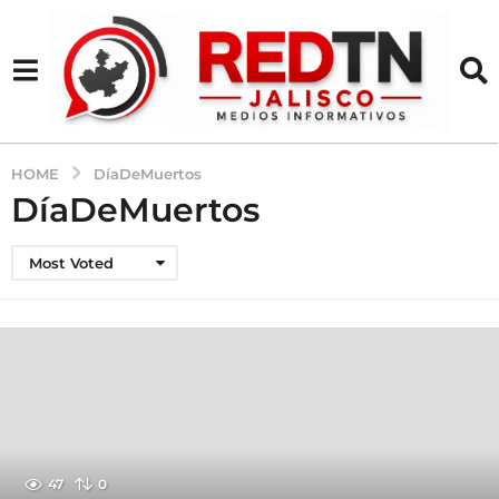
HOME
DíaDeMuertos
DíaDeMuertos
Most Voted
47
0