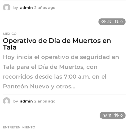
by
admin
2 años ago
2
a
ñ
57
0
o
s
MÉXICO
a
Operativo de Día de Muertos en
g
Tala
o
Hoy inicia el operativo de seguridad en
Tala para el Día de Muertos, con
recorridos desde las 7:00 a.m. en el
Panteón Nuevo y otros...
by
admin
2 años ago
2
a
ñ
11
0
o
s
ENTRETENIMIENTO
a