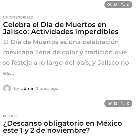
ñ
13
0
o
s
UNCATEGORIZED
a
Celebra el Día de Muertos en
g
Jalisco: Actividades Imperdibles
o
El Día de Muertos es una celebración
mexicana llena de color y tradición que
se festeja a lo largo del país, y Jalisco no
es...
by
admin
2 años ago
2
a
ñ
13
0
o
s
MÉXICO
a
¿Descanso obligatorio en México
g
este 1 y 2 de noviembre?
o