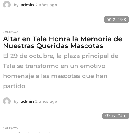
by
admin
2 años ago
2
a
ñ
7
0
o
s
JALISCO
a
Altar en Tala Honra la Memoria de
g
Nuestras Queridas Mascotas
o
El 29 de octubre, la plaza principal de
Tala se transformó en un emotivo
homenaje a las mascotas que han
partido.
by
admin
2 años ago
2
a
ñ
13
0
o
s
JALISCO
a