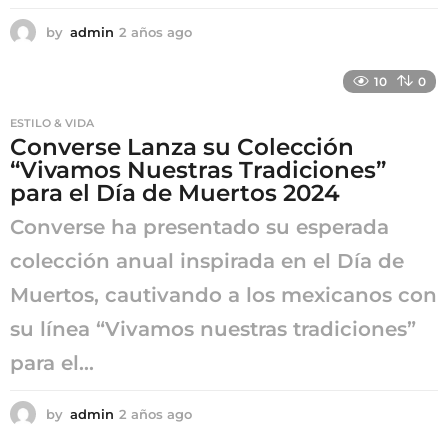
by
admin
2 años ago
2
a
ñ
10
0
o
s
ESTILO & VIDA
a
Converse Lanza su Colección
g
“Vivamos Nuestras Tradiciones”
o
para el Día de Muertos 2024
Converse ha presentado su esperada
colección anual inspirada en el Día de
Muertos, cautivando a los mexicanos con
su línea “Vivamos nuestras tradiciones”
para el...
by
admin
2 años ago
2
a