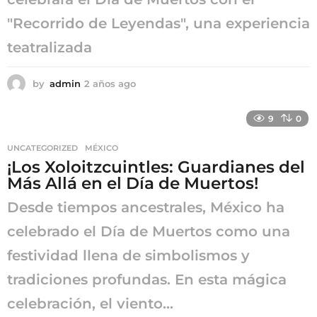
"Recorrido de Leyendas", una experiencia
teatralizada
by
admin
2 años ago
2
a
ñ
9
0
o
s
UNCATEGORIZED
,
MÉXICO
a
¡Los Xoloitzcuintles: Guardianes del
g
o
Más Allá en el Día de Muertos!
Desde tiempos ancestrales, México ha
celebrado el Día de Muertos como una
festividad llena de simbolismos y
tradiciones profundas. En esta mágica
celebración, el viento...