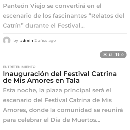
Panteón Viejo se convertirá en el
escenario de los fascinantes “Relatos del
Catrín” durante el Festival...
by
admin
2 años ago
2
a
ñ
12
0
o
s
ENTRETENIMIENTO
a
Inauguración del Festival Catrina
g
de Mis Amores en Tala
o
Esta noche, la plaza principal será el
escenario del Festival Catrina de Mis
Amores, donde la comunidad se reunirá
para celebrar el Día de Muertos...