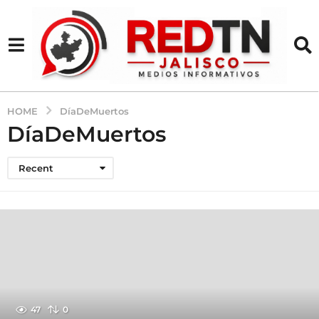
HOME
DíaDeMuertos
DíaDeMuertos
Recent
47
0