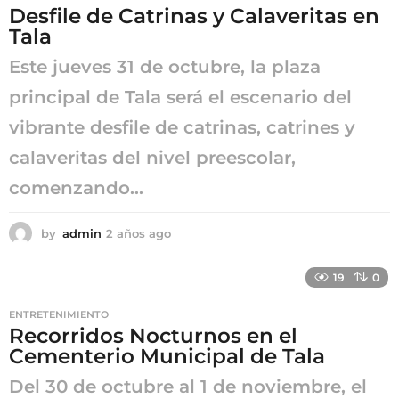
Desfile de Catrinas y Calaveritas en
g
Tala
o
Este jueves 31 de octubre, la plaza
principal de Tala será el escenario del
vibrante desfile de catrinas, catrines y
calaveritas del nivel preescolar,
comenzando...
by
admin
2 años ago
2
a
ñ
19
0
o
s
ENTRETENIMIENTO
a
Recorridos Nocturnos en el
g
Cementerio Municipal de Tala
o
Del 30 de octubre al 1 de noviembre, el