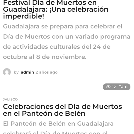
Festival Día de Muertos en
g
Guadalajara: ¡Una celebración
o
imperdible!
Guadalajara se prepara para celebrar el
Día de Muertos con un variado programa
de actividades culturales del 24 de
octubre al 8 de noviembre.
by
admin
2 años ago
2
a
ñ
12
0
o
s
JALISCO
a
Celebraciones del Día de Muertos
g
en el Panteón de Belén
o
El Panteón de Belén en Guadalajara
celebrará el Día de Muertos con el