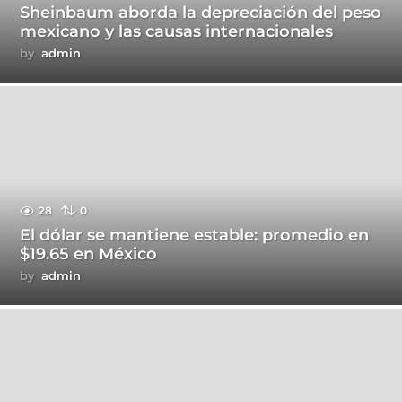
Sheinbaum aborda la depreciación del peso
mexicano y las causas internacionales
by
admin
28
0
El dólar se mantiene estable: promedio en
$19.65 en México
by
admin