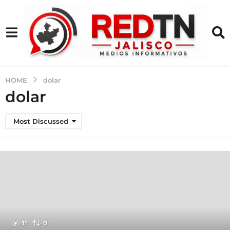
HOME
dolar
dolar
Most Discussed
11
0