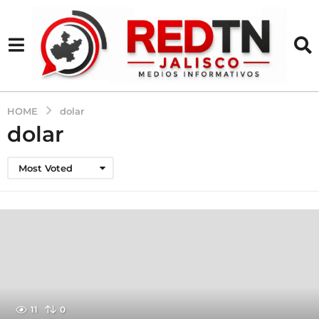
HOME
dolar
dolar
Most Voted
11
0