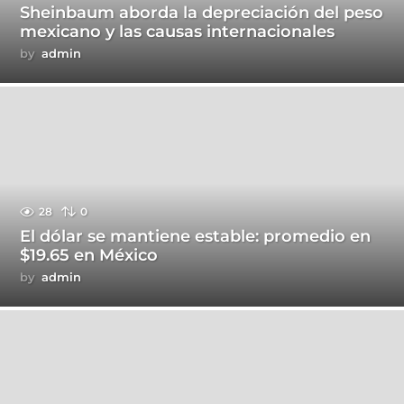
Sheinbaum aborda la depreciación del peso
mexicano y las causas internacionales
by
admin
28
0
El dólar se mantiene estable: promedio en
$19.65 en México
by
admin