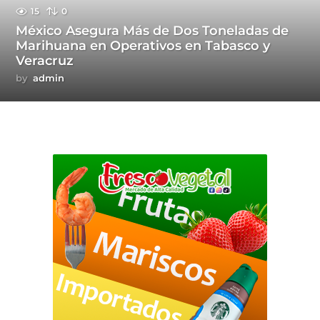
15
0
México Asegura Más de Dos Toneladas de
Marihuana en Operativos en Tabasco y
Veracruz
by
admin