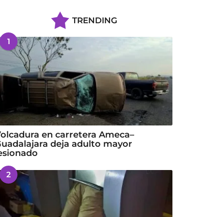
TRENDING
1
olcadura en carretera Ameca–
uadalajara deja adulto mayor
esionado
2