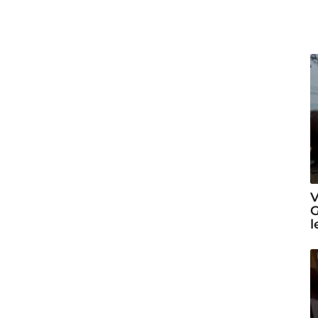
V
G
l