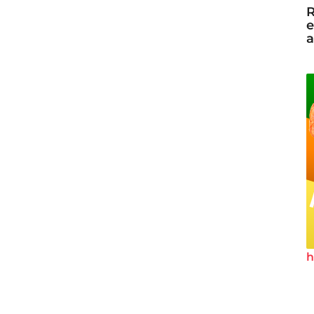
R
e
a
h