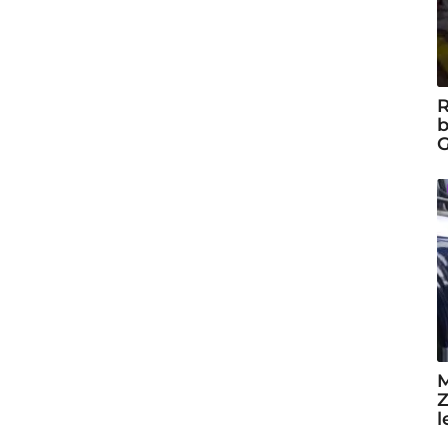
R
b
G
M
Z
l