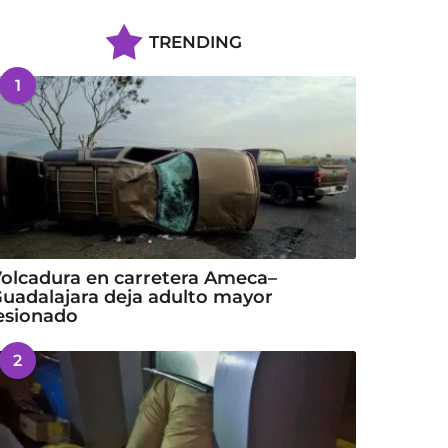
TRENDING
1
olcadura en carretera Ameca–
uadalajara deja adulto mayor
esionado
2