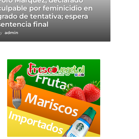
Fofo Márquez, declarado
culpable por feminicidio en
grado de tentativa; espera
sentencia final
y
admin