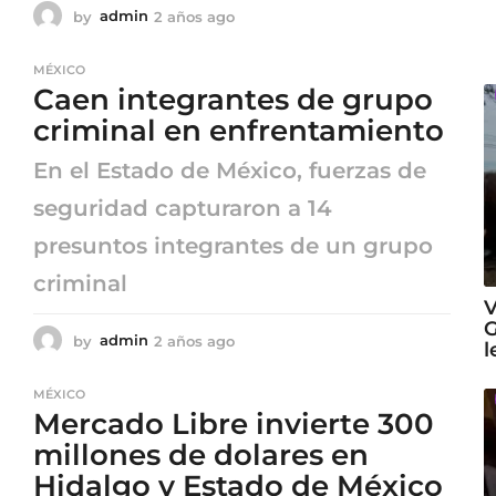
by
admin
2 años ago
2
a
ñ
MÉXICO
o
Caen integrantes de grupo
s
a
criminal en enfrentamiento
g
o
En el Estado de México, fuerzas de
seguridad capturaron a 14
presuntos integrantes de un grupo
criminal
V
G
by
admin
2 años ago
2
l
a
ñ
MÉXICO
o
Mercado Libre invierte 300
s
a
millones de dolares en
g
Hidalgo y Estado de México
o