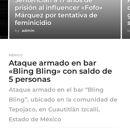
Sentencian a 17 años de
e
prisión al influencer «Fofo»
Márquez por tentativa de
feminicidio
by
admin
b
MÉXICO
Ataque armado en bar
«Bling Bling» con saldo de
5 personas
Ataque armado en el bar “Bling
Bling”, ubicado en la comunidad de
Tepojaco, en Cuautitlán Izcalli,
Estado de México