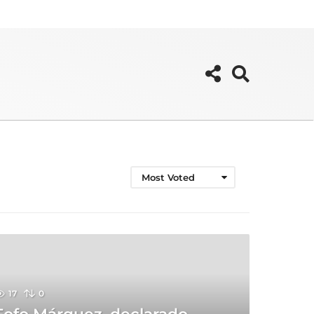
Most Voted
17
0