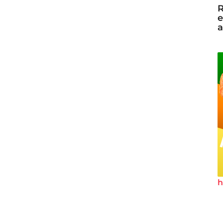
R
e
a
h