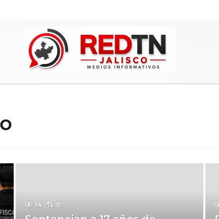
co
14
0