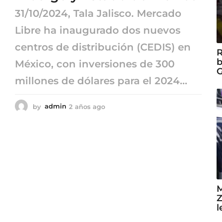
31/10/2024, Tala Jalisco. Mercado
Libre ha inaugurado dos nuevos
centros de distribución (CEDIS) en
R
b
México, con inversiones de 300
G
millones de dólares para el 2024...
by
admin
2 años ago
2
a
ñ
o
s
a
g
o
M
Z
l