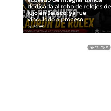
acusado de integrar banda
dedicada al robo de relojes d
lujo en Jalisco; ya fue
vinculado a proceso
by
admin
19
0