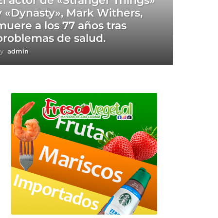
El actor de «Stranger Things»
y «Dynasty», Mark Withers,
muere a los 77 años tras
problemas de salud.
y
admin