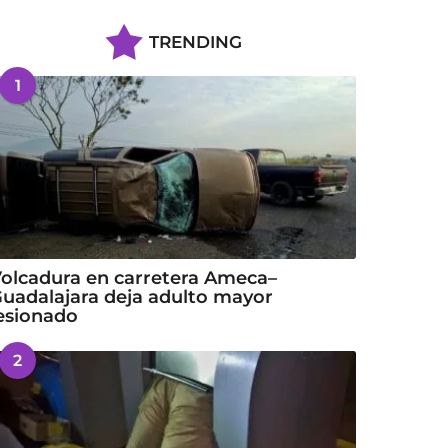
TRENDING
1
olcadura en carretera Ameca–
uadalajara deja adulto mayor
esionado
2