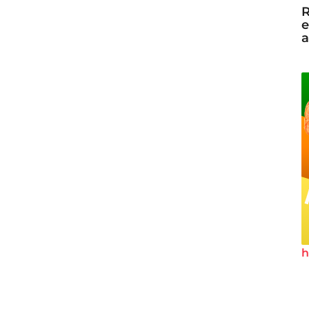
R
e
a
h