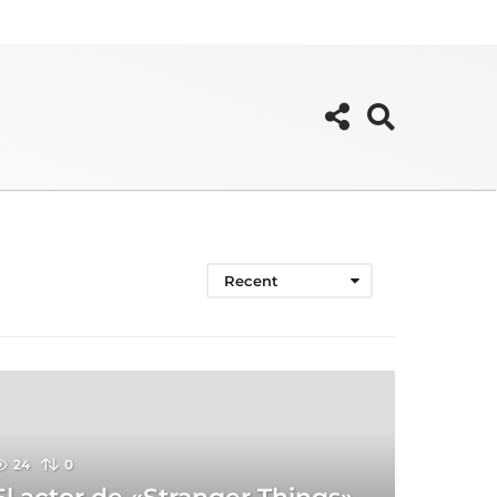
Recent
24
0