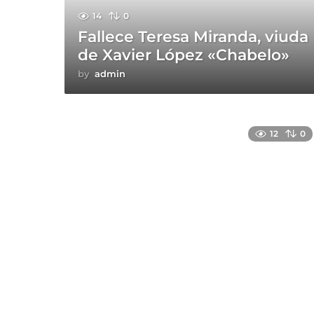
14
0
Fallece Teresa Miranda, viuda
de Xavier López «Chabelo»
by
admin
12
0