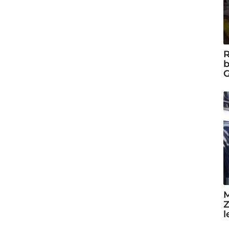
R
b
G
M
Z
l