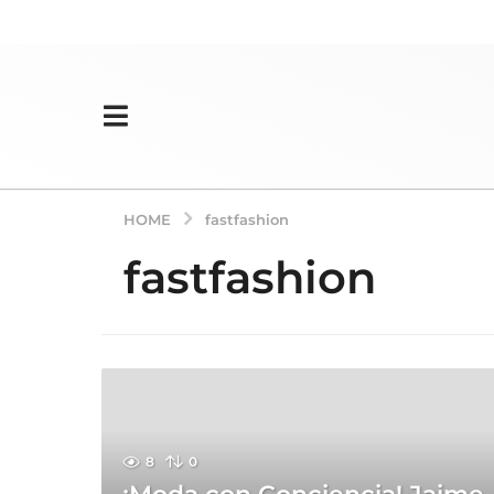
HOME
fastfashion
fastfashion
8
0