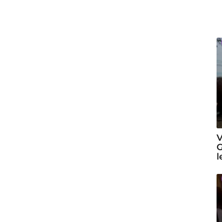
V
G
l