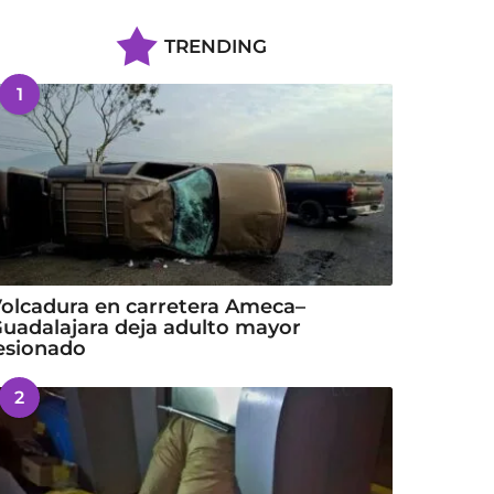
TRENDING
1
olcadura en carretera Ameca–
uadalajara deja adulto mayor
esionado
2