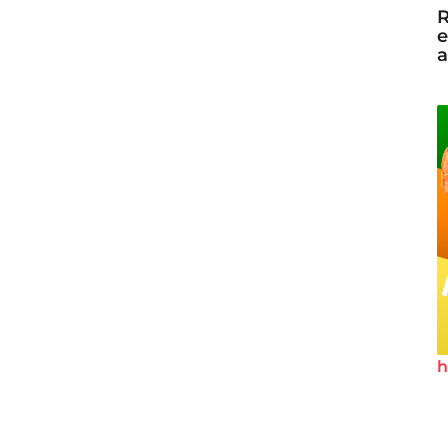
R
e
a
h