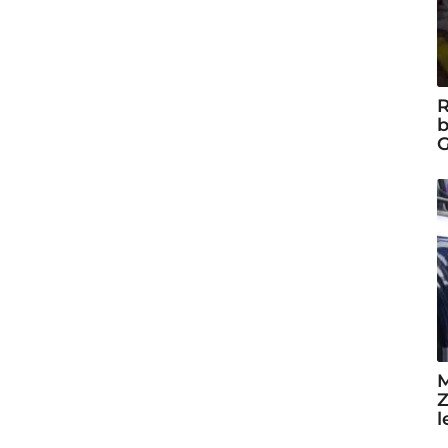
R
b
G
M
Z
l