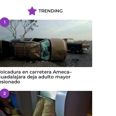
TRENDING
1
olcadura en carretera Ameca–
uadalajara deja adulto mayor
esionado
2