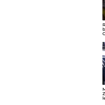
R
b
G
M
Z
l