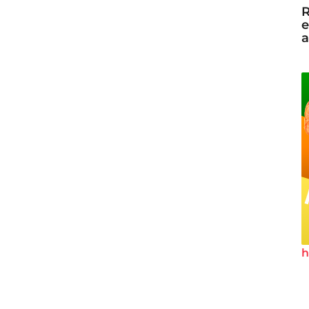
R
e
a
h