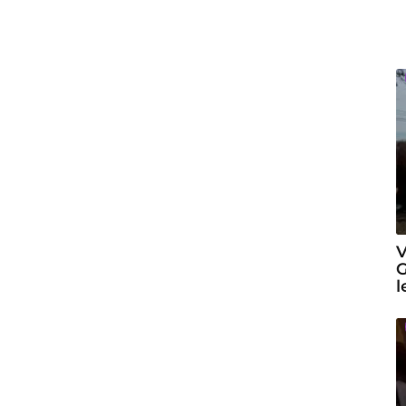
V
G
l