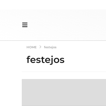
HOME
festejos
festejos